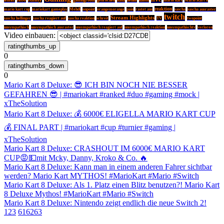
gamingroom
gebrochen
haha
henke
knossi
mario kart
Mario Kart 8
reaktion
mario kart cup
mariokart gameplay
Mehdi
onpoint
orangemorange
pain
rastet aus
sascha
sascha ausraster
twitch
Stream Highlights
sascha hellinger
sascha reagiert auf
sascha reaktion
schreit
TV
twopoint
unsympathisch
unsympathisch ausraster
unsympathisch reagiert auf
unsympathisch reaktion
unsympathischtv
verloren
Video einbauen:
0
0
Mario Kart 8 Deluxe: 😎 ICH BIN NOCH NIE BESSER
GEFAHREN 😎 | #mariokart #ranked #duo #gaming #mock |
xTheSolution
Mario Kart 8 Deluxe: 💰 6000€ ELIGELLA MARIO KART CUP
💰 FINAL PART | #mariokart #cup #turnier #gaming |
xTheSolution
Mario Kart 8 Deluxe: CRASHOUT IM 6000€ MARIO KART
CUP😡💵mit Mcky, Danny, Kroko & Co. 🔥
Mario Kart 8 Deluxe: Kann man in einem anderen Fahrer sichtbar
werden? Mario Kart MYTHOS! #MarioKart #Mario #Switch
Mario Kart 8 Deluxe: Als 1. Platz einen Blitz benutzen?! Mario Kart
8 Deluxe Mythos! #MarioKart #Mario #Switch
Mario Kart 8 Deluxe: Nintendo zeigt endlich die neue Switch 2!
1
2
3
61
62
63