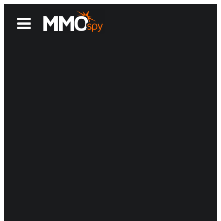
News
Reviews
Games
Videos
MMOwiki