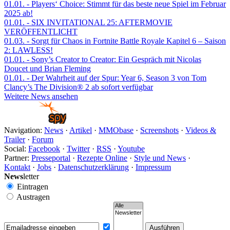
01.01.
- Players‘ Choice: Stimmt für das beste neue Spiel im Februar
2025 ab!
01.01.
- SIX INVITATIONAL 25: AFTERMOVIE
VERÖFFENTLICHT
01.03.
- Sorgt für Chaos in Fortnite Battle Royale Kapitel 6 – Saison
2: LAWLESS!
01.01.
- Sony’s Creator to Creator: Ein Gespräch mit Nicolas
Doucet und Brian Fleming
01.01.
- Der Wahrheit auf der Spur: Year 6, Season 3 von Tom
Clancy’s The Division® 2 ab sofort verfügbar
Weitere News ansehen
Navigation:
News
·
Artikel
·
MMObase
·
Screenshots
·
Videos &
Trailer
·
Forum
Social:
Facebook
·
Twitter
·
RSS
·
Youtube
Partner:
Presseportal
·
Rezepte Online
·
Style und News
·
Kontakt
·
Jobs
·
Datenschutzerklärung
·
Impressum
News
letter
Eintragen
Austragen