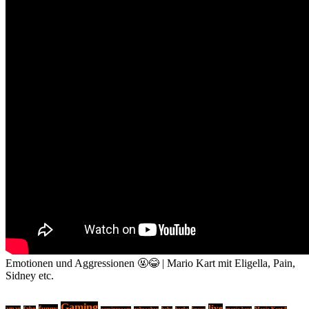
Emotionen und Aggressionen 🤬😂 | Mario Kart mit Eligella, Pain,
Sidney etc.
Gaming
live
funny
amar
fabo