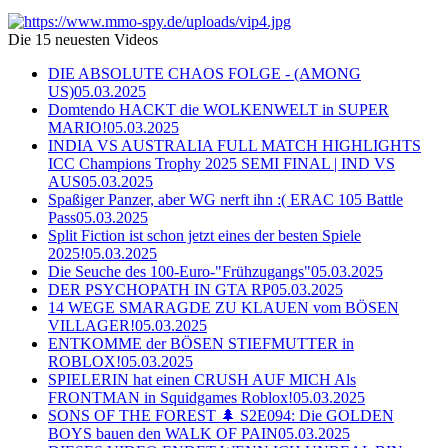
Die 15 neuesten Videos
DIE ABSOLUTE CHAOS FOLGE - (AMONG
US)
05.03.2025
Domtendo HACKT die WOLKENWELT in SUPER
MARIO!
05.03.2025
INDIA VS AUSTRALIA FULL MATCH HIGHLIGHTS
ICC Champions Trophy 2025 SEMI FINAL | IND VS
AUS
05.03.2025
Spaßiger Panzer, aber WG nerft ihn :( ERAC 105 Battle
Pass
05.03.2025
Split Fiction ist schon jetzt eines der besten Spiele
2025!
05.03.2025
Die Seuche des 100-Euro-"Frühzugangs"
05.03.2025
DER PSYCHOPATH IN GTA RP
05.03.2025
14 WEGE SMARAGDE ZU KLAUEN vom BÖSEN
VILLAGER!
05.03.2025
ENTKOMME der BÖSEN STIEFMUTTER in
ROBLOX!
05.03.2025
SPIELERIN hat einen CRUSH AUF MICH Als
FRONTMAN in Squidgames Roblox!
05.03.2025
SONS OF THE FOREST 🌲 S2E094: Die GOLDEN
BOYS bauen den WALK OF PAIN
05.03.2025