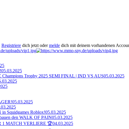
.
Registriere
dich jetzt oder
melde
dich mit deinem vorhandenen Accoun
025
!
05.03.2025
ampions Trophy 2025 SEMI FINAL | IND VS AUS
05.03.2025
5.03.2025
2025
AGER!
05.03.2025
.03.2025
n Squidgames Roblox!
05.03.2025
bauen den WALK OF PAIN
05.03.2025
 1 MATCH VERLIERE 🏆
04.03.2025