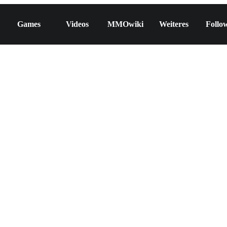
Games
Videos
MMOwiki
Weiteres
Follo