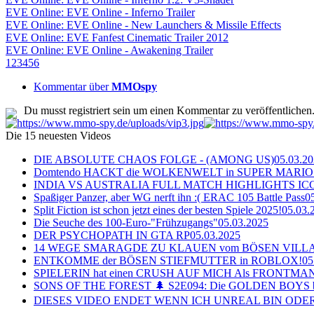
EVE Online: EVE Online - Inferno Trailer
EVE Online: EVE Online - New Launchers & Missile Effects
EVE Online: EVE Fanfest Cinematic Trailer 2012
EVE Online: EVE Online - Awakening Trailer
1
2
3
4
5
6
Kommentar über
MMOspy
Du musst registriert sein um einen Kommentar zu veröffentlichen
Die 15 neuesten Videos
DIE ABSOLUTE CHAOS FOLGE - (AMONG US)
05.03.2
Domtendo HACKT die WOLKENWELT in SUPER MARIO
INDIA VS AUSTRALIA FULL MATCH HIGHLIGHTS ICC Ch
Spaßiger Panzer, aber WG nerft ihn :( ERAC 105 Battle Pass
0
Split Fiction ist schon jetzt eines der besten Spiele 2025!
05.03.
Die Seuche des 100-Euro-"Frühzugangs"
05.03.2025
DER PSYCHOPATH IN GTA RP
05.03.2025
14 WEGE SMARAGDE ZU KLAUEN vom BÖSEN VILL
ENTKOMME der BÖSEN STIEFMUTTER in ROBLOX!
05
SPIELERIN hat einen CRUSH AUF MICH Als FRONTMAN i
SONS OF THE FOREST 🌲 S2E094: Die GOLDEN BOYS 
DIESES VIDEO ENDET WENN ICH UNREAL BIN ODER