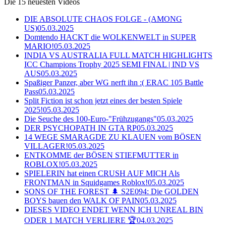
Die 15 neuesten Videos
DIE ABSOLUTE CHAOS FOLGE - (AMONG
US)
05.03.2025
Domtendo HACKT die WOLKENWELT in SUPER
MARIO!
05.03.2025
INDIA VS AUSTRALIA FULL MATCH HIGHLIGHTS
ICC Champions Trophy 2025 SEMI FINAL | IND VS
AUS
05.03.2025
Spaßiger Panzer, aber WG nerft ihn :( ERAC 105 Battle
Pass
05.03.2025
Split Fiction ist schon jetzt eines der besten Spiele
2025!
05.03.2025
Die Seuche des 100-Euro-"Frühzugangs"
05.03.2025
DER PSYCHOPATH IN GTA RP
05.03.2025
14 WEGE SMARAGDE ZU KLAUEN vom BÖSEN
VILLAGER!
05.03.2025
ENTKOMME der BÖSEN STIEFMUTTER in
ROBLOX!
05.03.2025
SPIELERIN hat einen CRUSH AUF MICH Als
FRONTMAN in Squidgames Roblox!
05.03.2025
SONS OF THE FOREST 🌲 S2E094: Die GOLDEN
BOYS bauen den WALK OF PAIN
05.03.2025
DIESES VIDEO ENDET WENN ICH UNREAL BIN
ODER 1 MATCH VERLIERE 🏆
04.03.2025