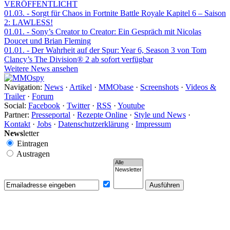
VERÖFFENTLICHT
01.03.
- Sorgt für Chaos in Fortnite Battle Royale Kapitel 6 – Saison
2: LAWLESS!
01.01.
- Sony’s Creator to Creator: Ein Gespräch mit Nicolas
Doucet und Brian Fleming
01.01.
- Der Wahrheit auf der Spur: Year 6, Season 3 von Tom
Clancy’s The Division® 2 ab sofort verfügbar
Weitere News ansehen
Navigation:
News
·
Artikel
·
MMObase
·
Screenshots
·
Videos &
Trailer
·
Forum
Social:
Facebook
·
Twitter
·
RSS
·
Youtube
Partner:
Presseportal
·
Rezepte Online
·
Style und News
·
Kontakt
·
Jobs
·
Datenschutzerklärung
·
Impressum
News
letter
Eintragen
Austragen