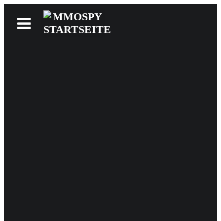
News
Reviews
Games
Videos
MMOwiki