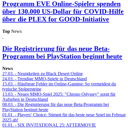
Programm
EVE Online-Spieler spenden
über 130.000 US-Dollar für COVID-Hilfe
über die PLEX for GOOD-Initiative
Top
News
Die Registrierung für das neue Beta-
Programm bei PlayStation beginnt heute
News
27.03.
- Neuigkeiten zu Black Desert Online
24.03.
- Trendige MMO-Spiele in Deutschland
15.03.
- Häufigste Fehler im Online-Gaming: So vermeidest du
typische Stolpersteine
13.03.
- Neues MMO-Spiel 2025: "Chrono Odyssey" sorgt für
Aufsehen in Deutschland
08.03.
- Die Registrierung für das neue Beta-Programm bei
PlayStation beginnt heute
01.01.
- Players‘ Choice: Stimmt für das beste neue Spiel im Februar
2025 ab!
01.01.
- SIX INVITATIONAL 25: AFTERMOVIE