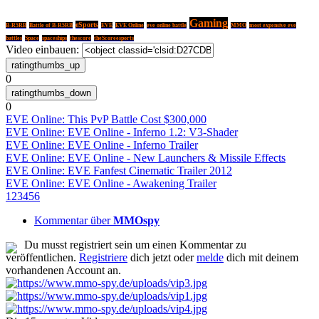
Gaming
eSports
B-R5RB
Battle of B-R5RB
EVE
EVE Online
eve online battle
MMO
most expensive eve
battles
Space
spaceships
thescore
theScoreesports
Video einbauen:
0
0
EVE Online: This PvP Battle Cost $300,000
EVE Online: EVE Online - Inferno 1.2: V3-Shader
EVE Online: EVE Online - Inferno Trailer
EVE Online: EVE Online - New Launchers & Missile Effects
EVE Online: EVE Fanfest Cinematic Trailer 2012
EVE Online: EVE Online - Awakening Trailer
1
2
3
4
5
6
Kommentar über
MMOspy
Du musst registriert sein um einen Kommentar zu
veröffentlichen.
Registriere
dich jetzt oder
melde
dich mit deinem
vorhandenen Account an.