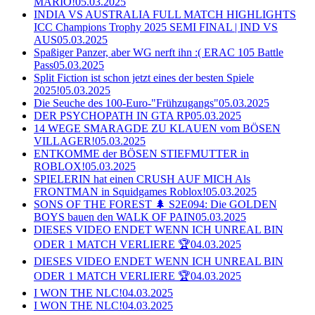
MARIO!
05.03.2025
INDIA VS AUSTRALIA FULL MATCH HIGHLIGHTS
ICC Champions Trophy 2025 SEMI FINAL | IND VS
AUS
05.03.2025
Spaßiger Panzer, aber WG nerft ihn :( ERAC 105 Battle
Pass
05.03.2025
Split Fiction ist schon jetzt eines der besten Spiele
2025!
05.03.2025
Die Seuche des 100-Euro-"Frühzugangs"
05.03.2025
DER PSYCHOPATH IN GTA RP
05.03.2025
14 WEGE SMARAGDE ZU KLAUEN vom BÖSEN
VILLAGER!
05.03.2025
ENTKOMME der BÖSEN STIEFMUTTER in
ROBLOX!
05.03.2025
SPIELERIN hat einen CRUSH AUF MICH Als
FRONTMAN in Squidgames Roblox!
05.03.2025
SONS OF THE FOREST 🌲 S2E094: Die GOLDEN
BOYS bauen den WALK OF PAIN
05.03.2025
DIESES VIDEO ENDET WENN ICH UNREAL BIN
ODER 1 MATCH VERLIERE 🏆
04.03.2025
DIESES VIDEO ENDET WENN ICH UNREAL BIN
ODER 1 MATCH VERLIERE 🏆
04.03.2025
I WON THE NLC!
04.03.2025
I WON THE NLC!
04.03.2025