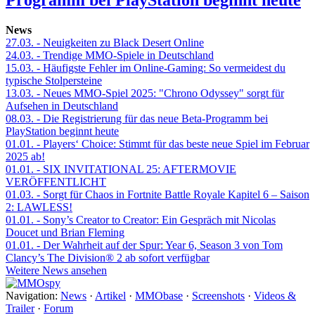
Programm bei PlayStation beginnt heute
News
27.03.
- Neuigkeiten zu Black Desert Online
24.03.
- Trendige MMO-Spiele in Deutschland
15.03.
- Häufigste Fehler im Online-Gaming: So vermeidest du
typische Stolpersteine
13.03.
- Neues MMO-Spiel 2025: "Chrono Odyssey" sorgt für
Aufsehen in Deutschland
08.03.
- Die Registrierung für das neue Beta-Programm bei
PlayStation beginnt heute
01.01.
- Players‘ Choice: Stimmt für das beste neue Spiel im Februar
2025 ab!
01.01.
- SIX INVITATIONAL 25: AFTERMOVIE
VERÖFFENTLICHT
01.03.
- Sorgt für Chaos in Fortnite Battle Royale Kapitel 6 – Saison
2: LAWLESS!
01.01.
- Sony’s Creator to Creator: Ein Gespräch mit Nicolas
Doucet und Brian Fleming
01.01.
- Der Wahrheit auf der Spur: Year 6, Season 3 von Tom
Clancy’s The Division® 2 ab sofort verfügbar
Weitere News ansehen
Navigation:
News
·
Artikel
·
MMObase
·
Screenshots
·
Videos &
Trailer
·
Forum