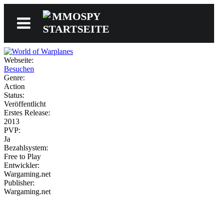
Webseite:
News
Besuchen
Genre:
Action
Status:
Reviews
Veröffentlicht
Erstes Release:
2013
PVP:
Ja
Games
Bezahlsystem:
Free to Play
Entwickler:
Wargaming.net
Videos
Publisher:
Wargaming.net
MMOwiki