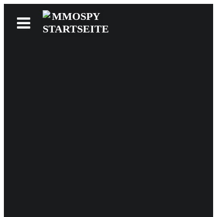
News
Reviews
Games
Videos
MMOwiki