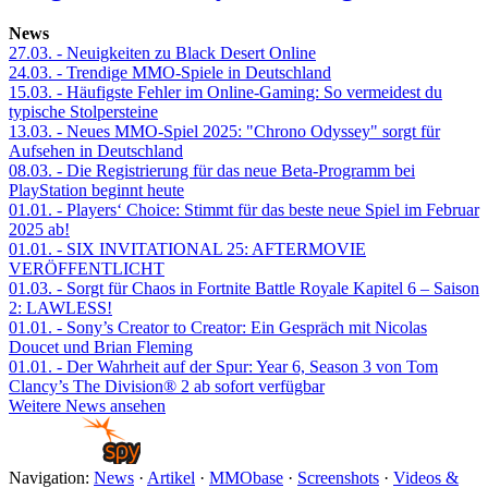
News
27.03.
- Neuigkeiten zu Black Desert Online
24.03.
- Trendige MMO-Spiele in Deutschland
15.03.
- Häufigste Fehler im Online-Gaming: So vermeidest du
typische Stolpersteine
13.03.
- Neues MMO-Spiel 2025: "Chrono Odyssey" sorgt für
Aufsehen in Deutschland
08.03.
- Die Registrierung für das neue Beta-Programm bei
PlayStation beginnt heute
01.01.
- Players‘ Choice: Stimmt für das beste neue Spiel im Februar
2025 ab!
01.01.
- SIX INVITATIONAL 25: AFTERMOVIE
VERÖFFENTLICHT
01.03.
- Sorgt für Chaos in Fortnite Battle Royale Kapitel 6 – Saison
2: LAWLESS!
01.01.
- Sony’s Creator to Creator: Ein Gespräch mit Nicolas
Doucet und Brian Fleming
01.01.
- Der Wahrheit auf der Spur: Year 6, Season 3 von Tom
Clancy’s The Division® 2 ab sofort verfügbar
Weitere News ansehen
Navigation:
News
·
Artikel
·
MMObase
·
Screenshots
·
Videos &