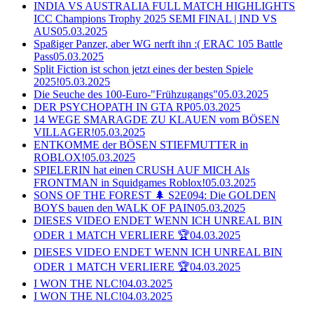
INDIA VS AUSTRALIA FULL MATCH HIGHLIGHTS
ICC Champions Trophy 2025 SEMI FINAL | IND VS
AUS
05.03.2025
Spaßiger Panzer, aber WG nerft ihn :( ERAC 105 Battle
Pass
05.03.2025
Split Fiction ist schon jetzt eines der besten Spiele
2025!
05.03.2025
Die Seuche des 100-Euro-"Frühzugangs"
05.03.2025
DER PSYCHOPATH IN GTA RP
05.03.2025
14 WEGE SMARAGDE ZU KLAUEN vom BÖSEN
VILLAGER!
05.03.2025
ENTKOMME der BÖSEN STIEFMUTTER in
ROBLOX!
05.03.2025
SPIELERIN hat einen CRUSH AUF MICH Als
FRONTMAN in Squidgames Roblox!
05.03.2025
SONS OF THE FOREST 🌲 S2E094: Die GOLDEN
BOYS bauen den WALK OF PAIN
05.03.2025
DIESES VIDEO ENDET WENN ICH UNREAL BIN
ODER 1 MATCH VERLIERE 🏆
04.03.2025
DIESES VIDEO ENDET WENN ICH UNREAL BIN
ODER 1 MATCH VERLIERE 🏆
04.03.2025
I WON THE NLC!
04.03.2025
I WON THE NLC!
04.03.2025