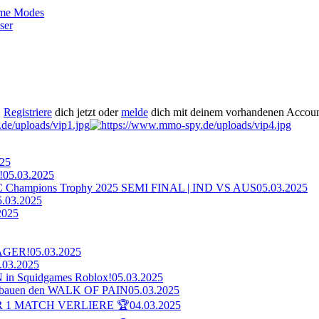
ame Modes
ser
.
Registriere
dich jetzt oder
melde
dich mit deinem vorhandenen Accoun
025
!
05.03.2025
ampions Trophy 2025 SEMI FINAL | IND VS AUS
05.03.2025
5.03.2025
2025
AGER!
05.03.2025
.03.2025
n Squidgames Roblox!
05.03.2025
bauen den WALK OF PAIN
05.03.2025
 1 MATCH VERLIERE 🏆
04.03.2025