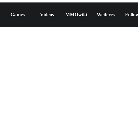
Games
Videos
MMOwiki
Weiteres
Follo