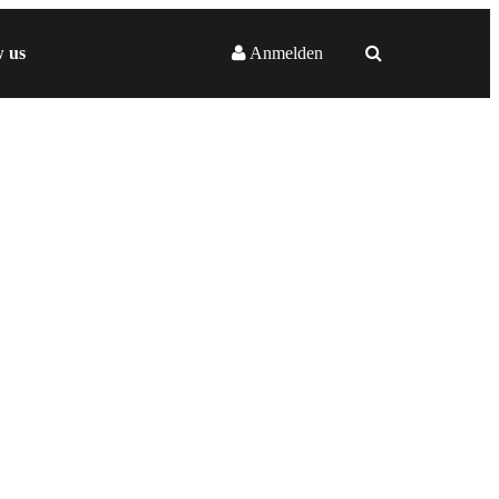
w us
Anmelden