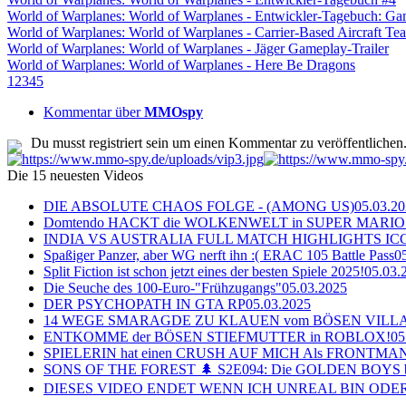
World of Warplanes: World of Warplanes - Entwickler-Tagebuch: G
World of Warplanes: World of Warplanes - Carrier-Based Aircraft Tea
World of Warplanes: World of Warplanes - Jäger Gameplay-Trailer
World of Warplanes: World of Warplanes - Here Be Dragons
1
2
3
4
5
Kommentar über
MMOspy
Du musst registriert sein um einen Kommentar zu veröffentlichen
Die 15 neuesten Videos
DIE ABSOLUTE CHAOS FOLGE - (AMONG US)
05.03.2
Domtendo HACKT die WOLKENWELT in SUPER MARIO
INDIA VS AUSTRALIA FULL MATCH HIGHLIGHTS ICC Ch
Spaßiger Panzer, aber WG nerft ihn :( ERAC 105 Battle Pass
0
Split Fiction ist schon jetzt eines der besten Spiele 2025!
05.03.
Die Seuche des 100-Euro-"Frühzugangs"
05.03.2025
DER PSYCHOPATH IN GTA RP
05.03.2025
14 WEGE SMARAGDE ZU KLAUEN vom BÖSEN VILL
ENTKOMME der BÖSEN STIEFMUTTER in ROBLOX!
05
SPIELERIN hat einen CRUSH AUF MICH Als FRONTMAN i
SONS OF THE FOREST 🌲 S2E094: Die GOLDEN BOYS 
DIESES VIDEO ENDET WENN ICH UNREAL BIN ODER