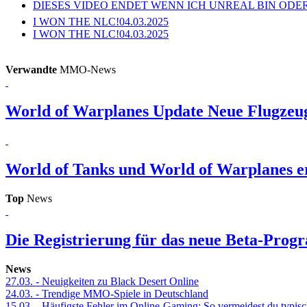
DIESES VIDEO ENDET WENN ICH UNREAL BIN ODER
I WON THE NLC!
04.03.2025
I WON THE NLC!
04.03.2025
Verwandte
MMO-News
World of Warplanes Update
Neue Flugzeug
World of Tanks und World of Warplanes e
Top
News
Die Registrierung für das neue Beta-Prog
News
27.03.
- Neuigkeiten zu Black Desert Online
24.03.
- Trendige MMO-Spiele in Deutschland
15.03.
- Häufigste Fehler im Online-Gaming: So vermeidest du typisc