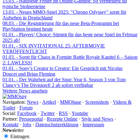
15.03.
- Häufigste Fehler im Online-Gaming: So vermeidest du
typische Stolpersteine
13.03.
- Neues MMO-Spiel 2025: "Chrono Odyssey" sorgt für
Aufsehen in Deutschland
08.03.
- Die Registrierung für das neue Beta-Programm bei
PlayStation beginnt heute
01.01.
- Players‘ Choice: Stimmt für das beste neue Spiel im Februar
2025 ab!
01.01.
- SIX INVITATIONAL 25: AFTERMOVIE
VERÖFFENTLICHT
01.03.
- Sorgt für Chaos in Fortnite Battle Royale Kapitel 6 – Saison
2: LAWLESS!
01.01.
- Sony’s Creator to Creator: Ein Gespräch mit Nicolas
Doucet und Brian Fleming
01.01.
- Der Wahrheit auf der Spur: Year 6, Season 3 von Tom
Clancy’s The Division® 2 ab sofort verfügbar
Weitere News ansehen
Navigation:
News
·
Artikel
·
MMObase
·
Screenshots
·
Videos &
Trailer
·
Forum
Social:
Facebook
·
Twitter
·
RSS
·
Youtube
Partner:
Presseportal
·
Rezepte Online
·
Style und News
·
Kontakt
·
Jobs
·
Datenschutzerklärung
·
Impressum
News
letter
Eintragen