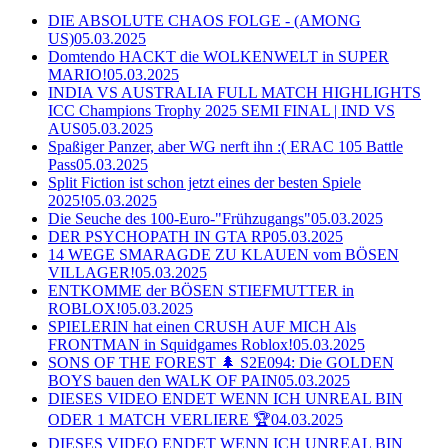
DIE ABSOLUTE CHAOS FOLGE - (AMONG
US)
05.03.2025
Domtendo HACKT die WOLKENWELT in SUPER
MARIO!
05.03.2025
INDIA VS AUSTRALIA FULL MATCH HIGHLIGHTS
ICC Champions Trophy 2025 SEMI FINAL | IND VS
AUS
05.03.2025
Spaßiger Panzer, aber WG nerft ihn :( ERAC 105 Battle
Pass
05.03.2025
Split Fiction ist schon jetzt eines der besten Spiele
2025!
05.03.2025
Die Seuche des 100-Euro-"Frühzugangs"
05.03.2025
DER PSYCHOPATH IN GTA RP
05.03.2025
14 WEGE SMARAGDE ZU KLAUEN vom BÖSEN
VILLAGER!
05.03.2025
ENTKOMME der BÖSEN STIEFMUTTER in
ROBLOX!
05.03.2025
SPIELERIN hat einen CRUSH AUF MICH Als
FRONTMAN in Squidgames Roblox!
05.03.2025
SONS OF THE FOREST 🌲 S2E094: Die GOLDEN
BOYS bauen den WALK OF PAIN
05.03.2025
DIESES VIDEO ENDET WENN ICH UNREAL BIN
ODER 1 MATCH VERLIERE 🏆
04.03.2025
DIESES VIDEO ENDET WENN ICH UNREAL BIN