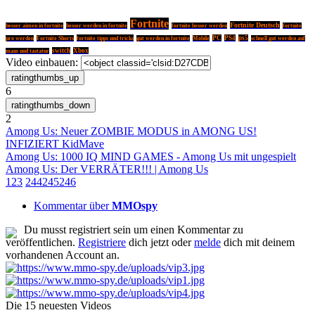
Fortnite
Fortnite Deutsch
besser werden in fortnite
besser aimen in fortnite
fortnite besser werden
fortnite
fortnite tipps und tricks
PC
PS4
ps5
pro werden
Fortnite Shorts
gut werden in fortnite
Mobile
schnell gut werden auf
switch
Xbox
maus und tastatur
Video einbauen:
6
2
Among Us: Neuer ZOMBIE MODUS in AMONG US!
INFIZIERT KidMave
Among Us: 1000 IQ MIND GAMES - Among Us mit ungespielt
Among Us: Der VERRÄTER!!! | Among Us
1
2
3
244
245
246
Kommentar über
MMOspy
Du musst registriert sein um einen Kommentar zu
veröffentlichen.
Registriere
dich jetzt oder
melde
dich mit deinem
vorhandenen Account an.
Die 15 neuesten Videos