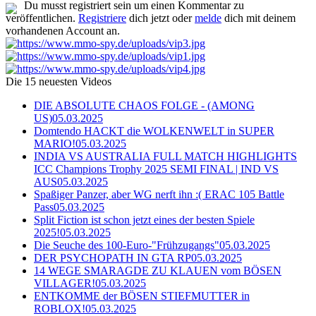
Du musst registriert sein um einen Kommentar zu
veröffentlichen.
Registriere
dich jetzt oder
melde
dich mit deinem
vorhandenen Account an.
Die 15 neuesten Videos
DIE ABSOLUTE CHAOS FOLGE - (AMONG
US)
05.03.2025
Domtendo HACKT die WOLKENWELT in SUPER
MARIO!
05.03.2025
INDIA VS AUSTRALIA FULL MATCH HIGHLIGHTS
ICC Champions Trophy 2025 SEMI FINAL | IND VS
AUS
05.03.2025
Spaßiger Panzer, aber WG nerft ihn :( ERAC 105 Battle
Pass
05.03.2025
Split Fiction ist schon jetzt eines der besten Spiele
2025!
05.03.2025
Die Seuche des 100-Euro-"Frühzugangs"
05.03.2025
DER PSYCHOPATH IN GTA RP
05.03.2025
14 WEGE SMARAGDE ZU KLAUEN vom BÖSEN
VILLAGER!
05.03.2025
ENTKOMME der BÖSEN STIEFMUTTER in
ROBLOX!
05.03.2025