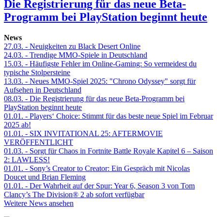
Die Registrierung für das neue Beta-
Programm bei PlayStation beginnt heute
News
27.03.
- Neuigkeiten zu Black Desert Online
24.03.
- Trendige MMO-Spiele in Deutschland
15.03.
- Häufigste Fehler im Online-Gaming: So vermeidest du
typische Stolpersteine
13.03.
- Neues MMO-Spiel 2025: "Chrono Odyssey" sorgt für
Aufsehen in Deutschland
08.03.
- Die Registrierung für das neue Beta-Programm bei
PlayStation beginnt heute
01.01.
- Players‘ Choice: Stimmt für das beste neue Spiel im Februar
2025 ab!
01.01.
- SIX INVITATIONAL 25: AFTERMOVIE
VERÖFFENTLICHT
01.03.
- Sorgt für Chaos in Fortnite Battle Royale Kapitel 6 – Saison
2: LAWLESS!
01.01.
- Sony’s Creator to Creator: Ein Gespräch mit Nicolas
Doucet und Brian Fleming
01.01.
- Der Wahrheit auf der Spur: Year 6, Season 3 von Tom
Clancy’s The Division® 2 ab sofort verfügbar
Weitere News ansehen