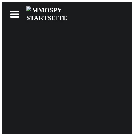
News
Reviews
Games
Videos
MMOwiki