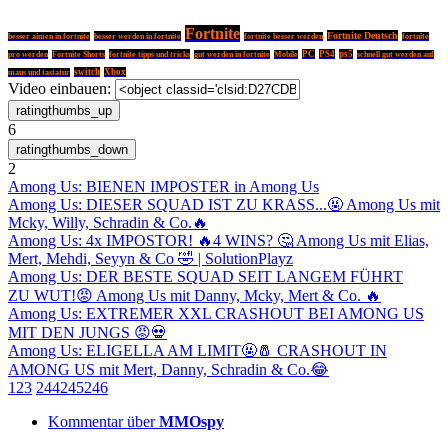
Fortnite
Fortnite Deutsch
besser werden in fortnite
besser aimen in fortnite
fortnite besser werden
fortnite
fortnite tipps und tricks
PC
PS4
ps5
pro werden
Fortnite Shorts
gut werden in fortnite
Mobile
schnell gut werden auf
switch
Xbox
maus und tastatur
Video einbauen:
6
2
Among Us: BIENEN IMPOSTER in Among Us
Among Us: DIESER SQUAD IST ZU KRASS...🤬 Among Us mit
Mcky, Willy, Schradin & Co.🔥
Among Us: 4x IMPOSTOR! 🔥4 WINS? 🤔 Among Us mit Elias,
Mert, Mehdi, Seyyn & Co 🤣 | SolutionPlayz
Among Us: DER BESTE SQUAD SEIT LANGEM FÜHRT
ZU WUT!😡 Among Us mit Danny, Mcky, Mert & Co. 🔥
Among Us: EXTREMER XXL CRASHOUT BEI AMONG US
MIT DEN JUNGS 😡💀
Among Us: ELIGELLA AM LIMIT🤬🧂 CRASHOUT IN
AMONG US mit Mert, Danny, Schradin & Co.😂
1
2
3
244
245
246
Kommentar über
MMOspy