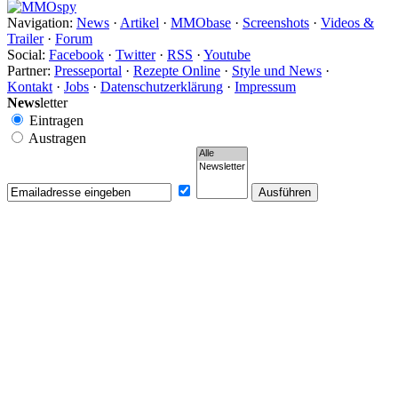
Navigation:
News
·
Artikel
·
MMObase
·
Screenshots
·
Videos &
Trailer
·
Forum
Social:
Facebook
·
Twitter
·
RSS
·
Youtube
Partner:
Presseportal
·
Rezepte Online
·
Style und News
·
Kontakt
·
Jobs
·
Datenschutzerklärung
·
Impressum
News
letter
Eintragen
Austragen