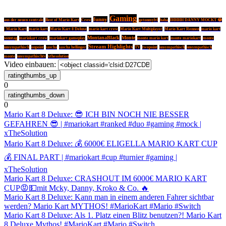
Gaming
funny
aus der neuen zentrale
Best of Mario Kart
Crew
getonmylvl
haha
IHHHH DANNY MOCKT 😂
| Mario Kart
mario kart
Mario Kart 8 Deluxe
mario kart crew
Mario Kart Multiplayer
Mario Kart Rennen
mario kart
MontanaBlack
Monte
sonntag
mariokart crew
mariokart gameplay
monte mario kart
monte mariokart
monte
Stream Highlights
unsympathisch
onpoint
sascha
sascha hellinger
TV
twopoint
unsympathisch
unsympathisch
monte
unsympathischtv
xthesolution
Video einbauen:
0
0
Mario Kart 8 Deluxe: 😎 ICH BIN NOCH NIE BESSER
GEFAHREN 😎 | #mariokart #ranked #duo #gaming #mock |
xTheSolution
Mario Kart 8 Deluxe: 💰 6000€ ELIGELLA MARIO KART CUP
💰 FINAL PART | #mariokart #cup #turnier #gaming |
xTheSolution
Mario Kart 8 Deluxe: CRASHOUT IM 6000€ MARIO KART
CUP😡💵mit Mcky, Danny, Kroko & Co. 🔥
Mario Kart 8 Deluxe: Kann man in einem anderen Fahrer sichtbar
werden? Mario Kart MYTHOS! #MarioKart #Mario #Switch
Mario Kart 8 Deluxe: Als 1. Platz einen Blitz benutzen?! Mario Kart
8 Deluxe Mythos! #MarioKart #Mario #Switch