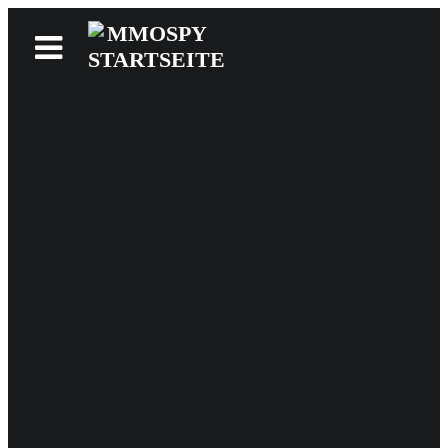
News
Reviews
Games
Videos
MMOwiki