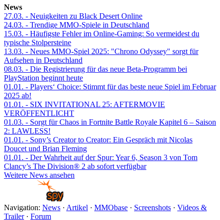
News
27.03.
- Neuigkeiten zu Black Desert Online
24.03.
- Trendige MMO-Spiele in Deutschland
15.03.
- Häufigste Fehler im Online-Gaming: So vermeidest du
typische Stolpersteine
13.03.
- Neues MMO-Spiel 2025: "Chrono Odyssey" sorgt für
Aufsehen in Deutschland
08.03.
- Die Registrierung für das neue Beta-Programm bei
PlayStation beginnt heute
01.01.
- Players‘ Choice: Stimmt für das beste neue Spiel im Februar
2025 ab!
01.01.
- SIX INVITATIONAL 25: AFTERMOVIE
VERÖFFENTLICHT
01.03.
- Sorgt für Chaos in Fortnite Battle Royale Kapitel 6 – Saison
2: LAWLESS!
01.01.
- Sony’s Creator to Creator: Ein Gespräch mit Nicolas
Doucet und Brian Fleming
01.01.
- Der Wahrheit auf der Spur: Year 6, Season 3 von Tom
Clancy’s The Division® 2 ab sofort verfügbar
Weitere News ansehen
Navigation:
News
·
Artikel
·
MMObase
·
Screenshots
·
Videos &
Trailer
·
Forum