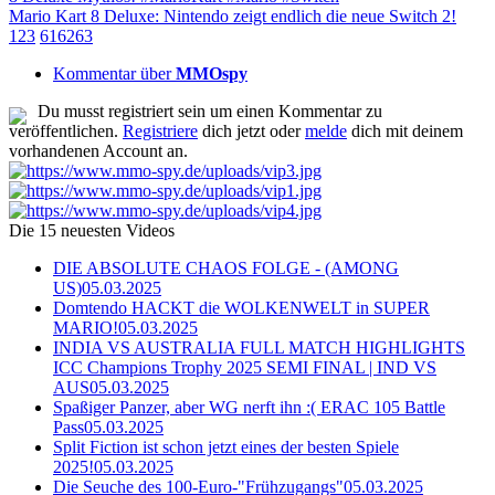
Mario Kart 8 Deluxe: Nintendo zeigt endlich die neue Switch 2!
1
2
3
61
62
63
Kommentar über
MMOspy
Du musst registriert sein um einen Kommentar zu
veröffentlichen.
Registriere
dich jetzt oder
melde
dich mit deinem
vorhandenen Account an.
Die 15 neuesten Videos
DIE ABSOLUTE CHAOS FOLGE - (AMONG
US)
05.03.2025
Domtendo HACKT die WOLKENWELT in SUPER
MARIO!
05.03.2025
INDIA VS AUSTRALIA FULL MATCH HIGHLIGHTS
ICC Champions Trophy 2025 SEMI FINAL | IND VS
AUS
05.03.2025
Spaßiger Panzer, aber WG nerft ihn :( ERAC 105 Battle
Pass
05.03.2025
Split Fiction ist schon jetzt eines der besten Spiele
2025!
05.03.2025
Die Seuche des 100-Euro-"Frühzugangs"
05.03.2025