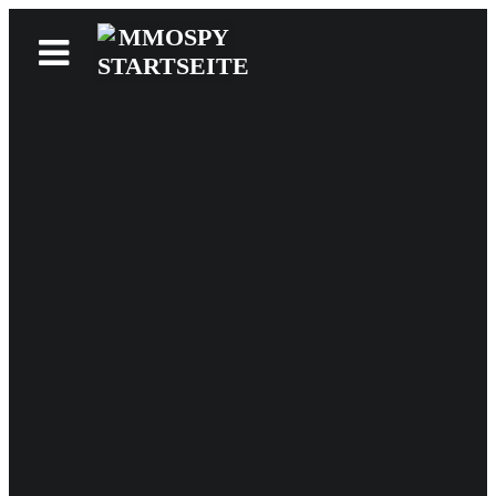
News
Reviews
Games
Videos
MMOwiki