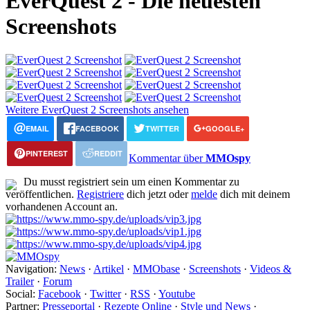
EverQuest 2 - Die neuesten
Screenshots
Weitere EverQuest 2 Screenshots ansehen
EMAIL
FACEBOOK
TWITTER
GOOGLE+
PINTEREST
REDDIT
Kommentar über
MMOspy
Du musst registriert sein um einen Kommentar zu
veröffentlichen.
Registriere
dich jetzt oder
melde
dich mit deinem
vorhandenen Account an.
Navigation:
News
·
Artikel
·
MMObase
·
Screenshots
·
Videos &
Trailer
·
Forum
Social:
Facebook
·
Twitter
·
RSS
·
Youtube
Partner:
Presseportal
·
Rezepte Online
·
Style und News
·