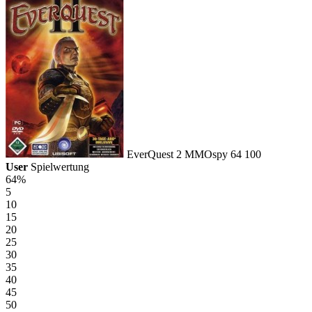
EverQuest 2
MMOspy
64
100
User
Spielwertung
64%
5
10
15
20
25
30
35
40
45
50