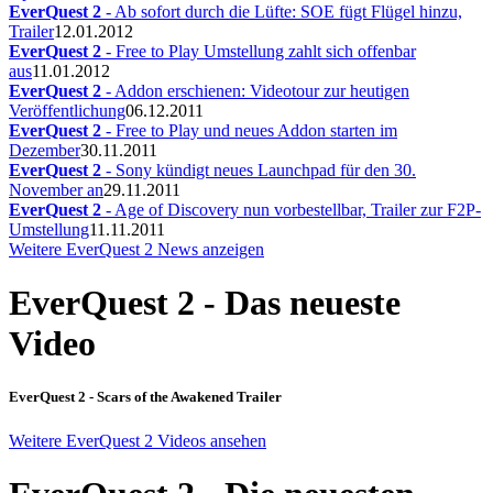
EverQuest 2
- Ab sofort durch die Lüfte: SOE fügt Flügel hinzu,
Trailer
12.01.2012
EverQuest 2
- Free to Play Umstellung zahlt sich offenbar
aus
11.01.2012
EverQuest 2
- Addon erschienen: Videotour zur heutigen
Veröffentlichung
06.12.2011
EverQuest 2
- Free to Play und neues Addon starten im
Dezember
30.11.2011
EverQuest 2
- Sony kündigt neues Launchpad für den 30.
November an
29.11.2011
EverQuest 2
- Age of Discovery nun vorbestellbar, Trailer zur F2P-
Umstellung
11.11.2011
Weitere EverQuest 2 News anzeigen
EverQuest 2 - Das neueste
Video
EverQuest 2 - Scars of the Awakened Trailer
Weitere EverQuest 2 Videos ansehen