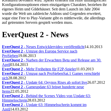
Kreaturen bevölkert wird. Spieler erstellen mit Hilfe umfangreicher
Konfigurationsoptionen einen einzigartigen Charakter, beziehen ihr
eigenes Heim und Gildehäuser. Seit dem Launch im Jahr 2004
wurde die Welt um zahlreiche Addons und Gegenden erweitert,
sogar eine Free to Play-Variante gibt es mittlerweile, die allerdings
auf getrennten Servern gespielt werden muss.
EverQuest 2 - News
EverQuest 2
- Neues Entwicklervideo veröffentlicht
14.10.2013
EverQuest 2
- Umzug des Europa Service nach
ProSieben
19.06.2013
EverQuest 2
- Narben der Erwachten Beta und Release am 30.
April
03.04.2013
EverQuest 2
- Mehr Freiheiten für F2P-Spieler
11.03.2013
EverQuest 2
- Umzug nach ProSiebenSat.1 Games verschiebt
sich
28.08.2012
EverQuest 2
- Update 64: Qeynos Rises ab sofort live
26.07.2012
EverQuest 2
- Gameupdate 63 bringt hunderte neue
Items
22.05.2012
EverQuest 2
- Behind the Scenes Video von Update 63:
Himmelsschrein
28.03.2012
EverQuest 2
- Update 63: Himmelsschrein kommt im
April
14.03.2012