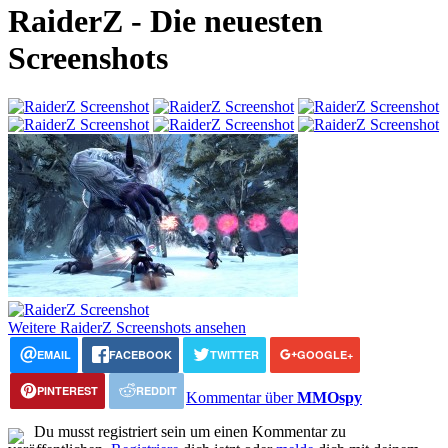
RaiderZ - Die neuesten
Screenshots
Weitere RaiderZ Screenshots ansehen
EMAIL
FACEBOOK
TWITTER
GOOGLE+
PINTEREST
REDDIT
Kommentar über
MMOspy
Du musst registriert sein um einen Kommentar zu