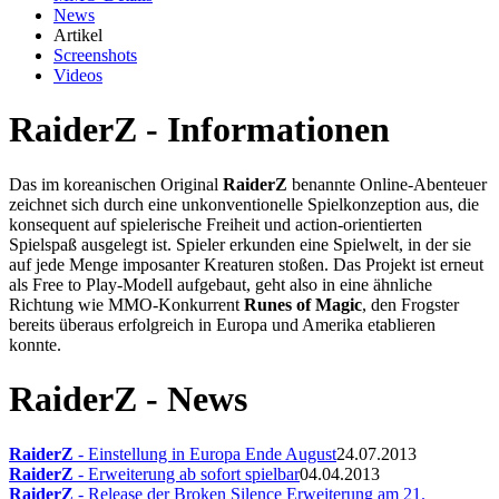
News
Artikel
Screenshots
Videos
RaiderZ - Informationen
Das im koreanischen Original
RaiderZ
benannte Online-Abenteuer
zeichnet sich durch eine unkonventionelle Spielkonzeption aus, die
konsequent auf spielerische Freiheit und action-orientierten
Spielspaß ausgelegt ist. Spieler erkunden eine Spielwelt, in der sie
auf jede Menge imposanter Kreaturen stoßen. Das Projekt ist erneut
als Free to Play-Modell aufgebaut, geht also in eine ähnliche
Richtung wie MMO-Konkurrent
Runes of Magic
, den Frogster
bereits überaus erfolgreich in Europa und Amerika etablieren
konnte.
RaiderZ - News
RaiderZ
- Einstellung in Europa Ende August
24.07.2013
RaiderZ
- Erweiterung ab sofort spielbar
04.04.2013
RaiderZ
- Release der Broken Silence Erweiterung am 21.