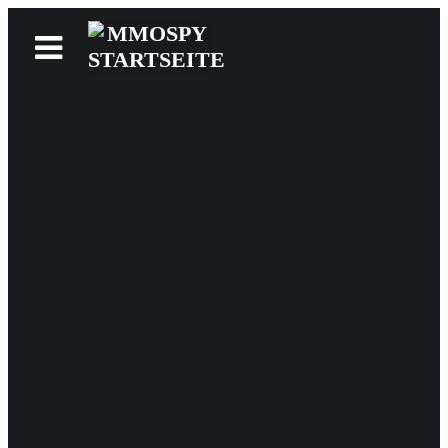
News
Reviews
Games
Videos
MMOwiki