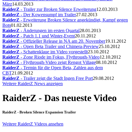
März
14.03.2013
RaiderZ
- Trailer zur Broken Silence Erweiterung
12.03.2013
RaiderZ
- Der Kowensumpf im Trailer
27.02.2013
RaiderZ
- Erweiterung Broken Silence angekündigt, Kampf gegen
Bots
01.02.2013
RaiderZ
- Änderungen im ersten Quartal
28.01.2013
RaiderZ
- Patch 1.1 und Winter-Event
20.11.2012
RaiderZ
- Offizieller Release in NA am 20. November
19.11.2012
RaiderZ
- Open Beta Trailer und Chimera-Preview
25.10.2012
RaiderZ
- Schattenklaue im Video vorgestellt
23.10.2012
RaiderZ
- Zone Riode im Fokus, Flythrough-Video
12.10.2012
RaiderZ
- Flythrough-Video zeigt Rengot Village
08.10.2012
RaiderZ
- Termin für die Open Beta, Zahlen aus dem
CBT
21.09.2012
RaiderZ
- Trailer zeigt die Stadt Ingen Free Port
29.08.2012
Weitere RaiderZ News anzeigen
RaiderZ - Das neueste Video
RaiderZ - Broken Silence Expansion Trailer
Weitere RaiderZ Videos ansehen