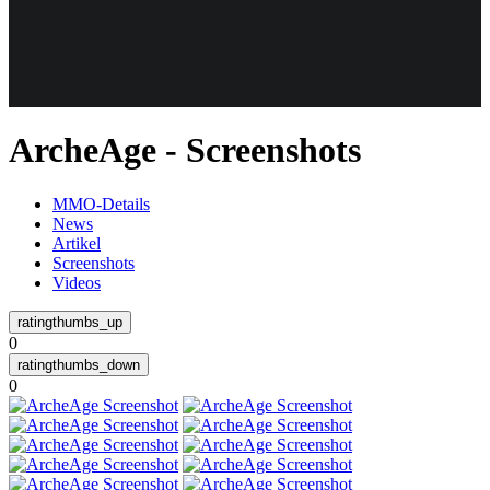
Weiteres
ArcheAge - Screenshots
Follow us
MMO-Details
News
Artikel
Screenshots
Videos
0
Anmelden
0