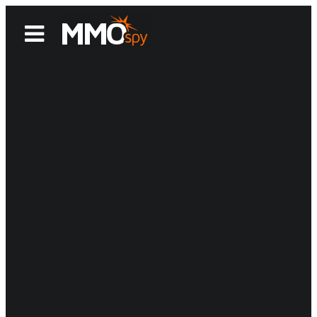
News
Reviews
Games
Videos
MMOwiki