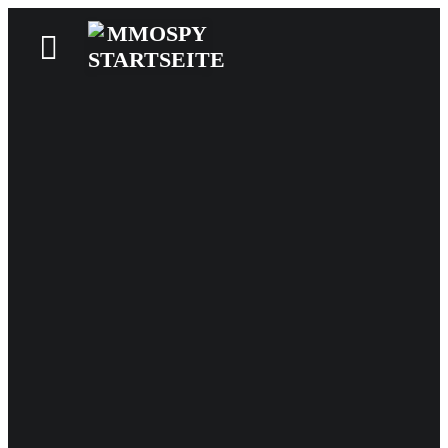
News
Reviews
Games
Videos
MMOwiki