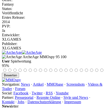
Fantasy
Status:
Veröffentlicht
Erstes Release:
2014
PVP:
Ja
Entwickler:
XLGAMES
Publisher:
XLGAMES
ArcheAge
MMOspy
95
100
User
Spielwertung
95%
Navigation:
News
·
Artikel
·
MMObase
·
Screenshots
·
Videos &
Trailer
·
Forum
Social:
Facebook
·
Twitter
·
RSS
·
Youtube
Partner:
Presseportal
·
Rezepte Online
·
Style und News
·
Kontakt
·
Jobs
·
Datenschutzerklärung
·
Impressum
News
letter