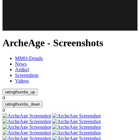
Weiteres
ArcheAge - Screenshots
Follow us
MMO-Details
News
Artikel
Screenshots
Videos
0
Anmelden
0