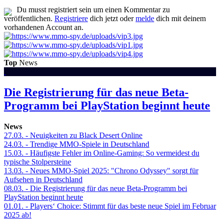
Du musst registriert sein um einen Kommentar zu
veröffentlichen.
Registriere
dich jetzt oder
melde
dich mit deinem
vorhandenen Account an.
Top
News
Die Registrierung für das neue Beta-
Programm bei PlayStation beginnt heute
News
27.03.
- Neuigkeiten zu Black Desert Online
24.03.
- Trendige MMO-Spiele in Deutschland
15.03.
- Häufigste Fehler im Online-Gaming: So vermeidest du
typische Stolpersteine
13.03.
- Neues MMO-Spiel 2025: "Chrono Odyssey" sorgt für
Aufsehen in Deutschland
08.03.
- Die Registrierung für das neue Beta-Programm bei
PlayStation beginnt heute
01.01.
- Players‘ Choice: Stimmt für das beste neue Spiel im Februar
2025 ab!