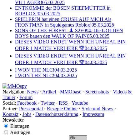
VILLAGER!
05.03.2025
ENTKOMME der BÖSEN STIEFMUTTER in
ROBLOX!
05.03.2025
SPIELERIN hat einen CRUSH AUF MICH Als
FRONTMAN in Squidgames Roblox!
05.03.2025
SONS OF THE FOREST 🌲 S2E094: Die GOLDEN
BOYS bauen den WALK OF PAIN
05.03.2025
DIESES VIDEO ENDET WENN ICH UNREAL BIN
ODER 1 MATCH VERLIERE 🏆
04.03.2025
DIESES VIDEO ENDET WENN ICH UNREAL BIN
ODER 1 MATCH VERLIERE 🏆
04.03.2025
I WON THE NLC!
04.03.2025
I WON THE NLC!
04.03.2025
Navigation:
News
·
Artikel
·
MMObase
·
Screenshots
·
Videos &
Trailer
·
Forum
Social:
Facebook
·
Twitter
·
RSS
·
Youtube
Partner:
Presseportal
·
Rezepte Online
·
Style und News
·
Kontakt
·
Jobs
·
Datenschutzerklärung
·
Impressum
News
letter
Eintragen
Austragen