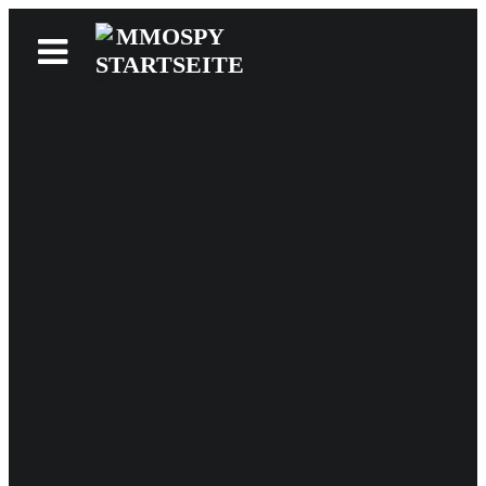
News
Reviews
Games
Videos
MMOwiki