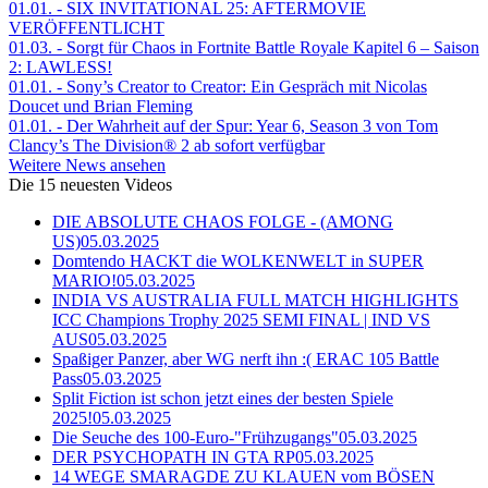
01.01.
- SIX INVITATIONAL 25: AFTERMOVIE
VERÖFFENTLICHT
01.03.
- Sorgt für Chaos in Fortnite Battle Royale Kapitel 6 – Saison
2: LAWLESS!
01.01.
- Sony’s Creator to Creator: Ein Gespräch mit Nicolas
Doucet und Brian Fleming
01.01.
- Der Wahrheit auf der Spur: Year 6, Season 3 von Tom
Clancy’s The Division® 2 ab sofort verfügbar
Weitere News ansehen
Die 15 neuesten Videos
DIE ABSOLUTE CHAOS FOLGE - (AMONG
US)
05.03.2025
Domtendo HACKT die WOLKENWELT in SUPER
MARIO!
05.03.2025
INDIA VS AUSTRALIA FULL MATCH HIGHLIGHTS
ICC Champions Trophy 2025 SEMI FINAL | IND VS
AUS
05.03.2025
Spaßiger Panzer, aber WG nerft ihn :( ERAC 105 Battle
Pass
05.03.2025
Split Fiction ist schon jetzt eines der besten Spiele
2025!
05.03.2025
Die Seuche des 100-Euro-"Frühzugangs"
05.03.2025
DER PSYCHOPATH IN GTA RP
05.03.2025
14 WEGE SMARAGDE ZU KLAUEN vom BÖSEN