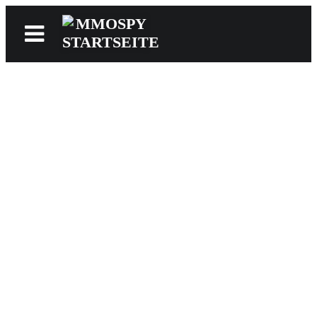
News
Reviews
Games
Videos
MMOwiki