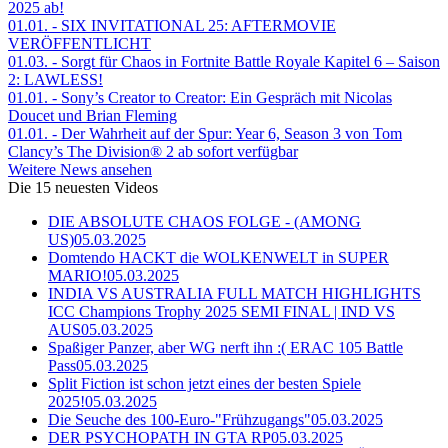
2025 ab!
01.01.
- SIX INVITATIONAL 25: AFTERMOVIE
VERÖFFENTLICHT
01.03.
- Sorgt für Chaos in Fortnite Battle Royale Kapitel 6 – Saison
2: LAWLESS!
01.01.
- Sony’s Creator to Creator: Ein Gespräch mit Nicolas
Doucet und Brian Fleming
01.01.
- Der Wahrheit auf der Spur: Year 6, Season 3 von Tom
Clancy’s The Division® 2 ab sofort verfügbar
Weitere News ansehen
Die 15 neuesten Videos
DIE ABSOLUTE CHAOS FOLGE - (AMONG
US)
05.03.2025
Domtendo HACKT die WOLKENWELT in SUPER
MARIO!
05.03.2025
INDIA VS AUSTRALIA FULL MATCH HIGHLIGHTS
ICC Champions Trophy 2025 SEMI FINAL | IND VS
AUS
05.03.2025
Spaßiger Panzer, aber WG nerft ihn :( ERAC 105 Battle
Pass
05.03.2025
Split Fiction ist schon jetzt eines der besten Spiele
2025!
05.03.2025
Die Seuche des 100-Euro-"Frühzugangs"
05.03.2025
DER PSYCHOPATH IN GTA RP
05.03.2025