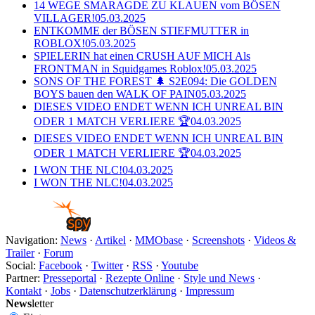
14 WEGE SMARAGDE ZU KLAUEN vom BÖSEN
VILLAGER!
05.03.2025
ENTKOMME der BÖSEN STIEFMUTTER in
ROBLOX!
05.03.2025
SPIELERIN hat einen CRUSH AUF MICH Als
FRONTMAN in Squidgames Roblox!
05.03.2025
SONS OF THE FOREST 🌲 S2E094: Die GOLDEN
BOYS bauen den WALK OF PAIN
05.03.2025
DIESES VIDEO ENDET WENN ICH UNREAL BIN
ODER 1 MATCH VERLIERE 🏆
04.03.2025
DIESES VIDEO ENDET WENN ICH UNREAL BIN
ODER 1 MATCH VERLIERE 🏆
04.03.2025
I WON THE NLC!
04.03.2025
I WON THE NLC!
04.03.2025
Navigation:
News
·
Artikel
·
MMObase
·
Screenshots
·
Videos &
Trailer
·
Forum
Social:
Facebook
·
Twitter
·
RSS
·
Youtube
Partner:
Presseportal
·
Rezepte Online
·
Style und News
·
Kontakt
·
Jobs
·
Datenschutzerklärung
·
Impressum
News
letter