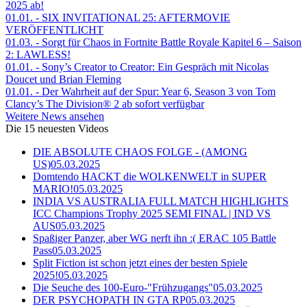
2025 ab!
01.01.
- SIX INVITATIONAL 25: AFTERMOVIE
VERÖFFENTLICHT
01.03.
- Sorgt für Chaos in Fortnite Battle Royale Kapitel 6 – Saison
2: LAWLESS!
01.01.
- Sony’s Creator to Creator: Ein Gespräch mit Nicolas
Doucet und Brian Fleming
01.01.
- Der Wahrheit auf der Spur: Year 6, Season 3 von Tom
Clancy’s The Division® 2 ab sofort verfügbar
Weitere News ansehen
Die 15 neuesten Videos
DIE ABSOLUTE CHAOS FOLGE - (AMONG
US)
05.03.2025
Domtendo HACKT die WOLKENWELT in SUPER
MARIO!
05.03.2025
INDIA VS AUSTRALIA FULL MATCH HIGHLIGHTS
ICC Champions Trophy 2025 SEMI FINAL | IND VS
AUS
05.03.2025
Spaßiger Panzer, aber WG nerft ihn :( ERAC 105 Battle
Pass
05.03.2025
Split Fiction ist schon jetzt eines der besten Spiele
2025!
05.03.2025
Die Seuche des 100-Euro-"Frühzugangs"
05.03.2025
DER PSYCHOPATH IN GTA RP
05.03.2025