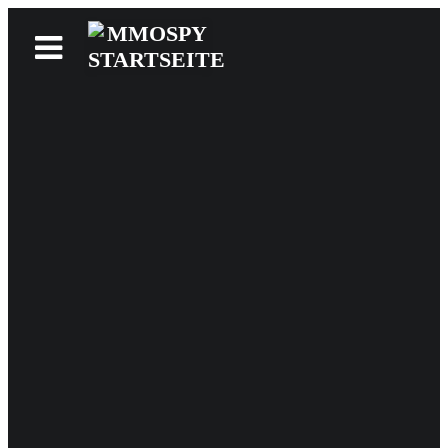
News
Reviews
Games
Videos
MMOwiki