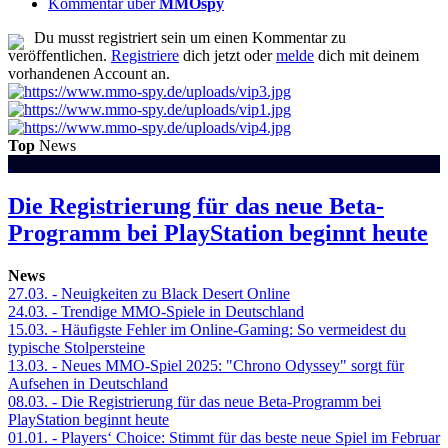
Kommentar über
MMOspy
Du musst registriert sein um einen Kommentar zu
veröffentlichen.
Registriere
dich jetzt oder
melde
dich mit deinem
vorhandenen Account an.
Top
News
Die Registrierung für das neue Beta-
Programm bei PlayStation beginnt heute
News
27.03.
- Neuigkeiten zu Black Desert Online
24.03.
- Trendige MMO-Spiele in Deutschland
15.03.
- Häufigste Fehler im Online-Gaming: So vermeidest du
typische Stolpersteine
13.03.
- Neues MMO-Spiel 2025: "Chrono Odyssey" sorgt für
Aufsehen in Deutschland
08.03.
- Die Registrierung für das neue Beta-Programm bei
PlayStation beginnt heute
01.01.
- Players‘ Choice: Stimmt für das beste neue Spiel im Februar