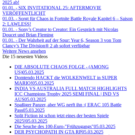
2025 ab!
01.01.
- SIX INVITATIONAL 25: AFTERMOVIE
VERÖFFENTLICHT
01.03.
- Sorgt für Chaos in Fortnite Battle Royale Kapitel 6 – Saison
2: LAWLESS!
01.01.
- Sony’s Creator to Creator: Ein Gespräch mit Nicolas
Doucet und Brian Fleming
01.01.
- Der Wahrheit auf der Spur: Year 6, Season 3 von Tom
Clancy’s The Division® 2 ab sofort verfügbar
Weitere News ansehen
Die 15 neuesten Videos
DIE ABSOLUTE CHAOS FOLGE - (AMONG
US)
05.03.2025
Domtendo HACKT die WOLKENWELT in SUPER
MARIO!
05.03.2025
INDIA VS AUSTRALIA FULL MATCH HIGHLIGHTS
ICC Champions Trophy 2025 SEMI FINAL | IND VS
AUS
05.03.2025
Spaßiger Panzer, aber WG nerft ihn :( ERAC 105 Battle
Pass
05.03.2025
Split Fiction ist schon jetzt eines der besten Spiele
2025!
05.03.2025
Die Seuche des 100-Euro-"Frühzugangs"
05.03.2025
DER PSYCHOPATH IN GTA RP
05.03.2025