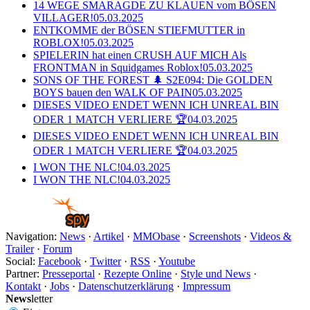
14 WEGE SMARAGDE ZU KLAUEN vom BÖSEN
VILLAGER!
05.03.2025
ENTKOMME der BÖSEN STIEFMUTTER in
ROBLOX!
05.03.2025
SPIELERIN hat einen CRUSH AUF MICH Als
FRONTMAN in Squidgames Roblox!
05.03.2025
SONS OF THE FOREST 🌲 S2E094: Die GOLDEN
BOYS bauen den WALK OF PAIN
05.03.2025
DIESES VIDEO ENDET WENN ICH UNREAL BIN
ODER 1 MATCH VERLIERE 🏆
04.03.2025
DIESES VIDEO ENDET WENN ICH UNREAL BIN
ODER 1 MATCH VERLIERE 🏆
04.03.2025
I WON THE NLC!
04.03.2025
I WON THE NLC!
04.03.2025
Navigation:
News
·
Artikel
·
MMObase
·
Screenshots
·
Videos &
Trailer
·
Forum
Social:
Facebook
·
Twitter
·
RSS
·
Youtube
Partner:
Presseportal
·
Rezepte Online
·
Style und News
·
Kontakt
·
Jobs
·
Datenschutzerklärung
·
Impressum
News
letter