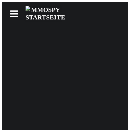
News
Reviews
Games
Videos
MMOwiki