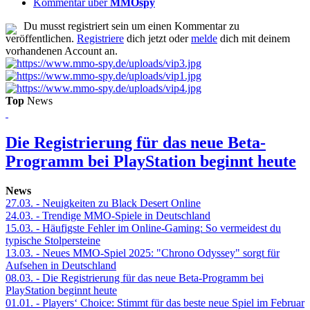
Kommentar über
MMOspy
Du musst registriert sein um einen Kommentar zu
veröffentlichen.
Registriere
dich jetzt oder
melde
dich mit deinem
vorhandenen Account an.
Top
News
Die Registrierung für das neue Beta-
Programm bei PlayStation beginnt heute
News
27.03.
- Neuigkeiten zu Black Desert Online
24.03.
- Trendige MMO-Spiele in Deutschland
15.03.
- Häufigste Fehler im Online-Gaming: So vermeidest du
typische Stolpersteine
13.03.
- Neues MMO-Spiel 2025: "Chrono Odyssey" sorgt für
Aufsehen in Deutschland
08.03.
- Die Registrierung für das neue Beta-Programm bei
PlayStation beginnt heute
01.01.
- Players‘ Choice: Stimmt für das beste neue Spiel im Februar