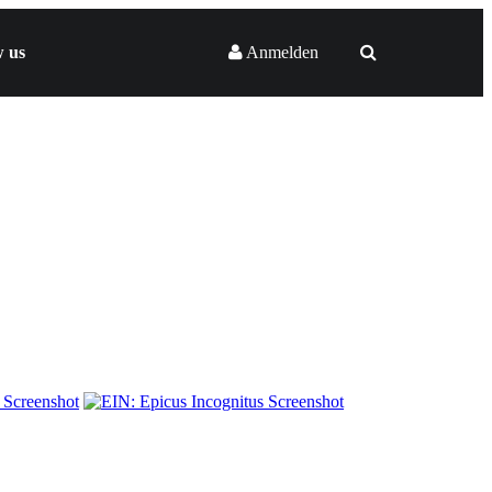
w us
Anmelden