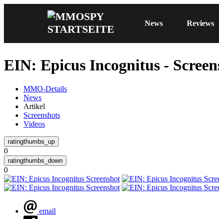
News
Reviews
EIN: Epicus Incognitus - Screen
MMO-Details
News
Artikel
Screenshots
Videos
0
0
email