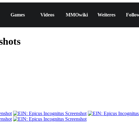
Games
Videos
MMOwiki
Weiteres
Follo
shots