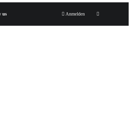
w us
Anmelden