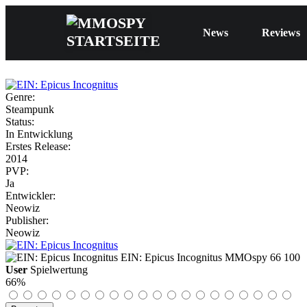
News
Reviews
Genre:
Steampunk
Status:
In Entwicklung
Erstes Release:
2014
PVP:
Ja
Entwickler:
Neowiz
Publisher:
Neowiz
EIN: Epicus Incognitus
MMOspy
66
100
User
Spielwertung
66%