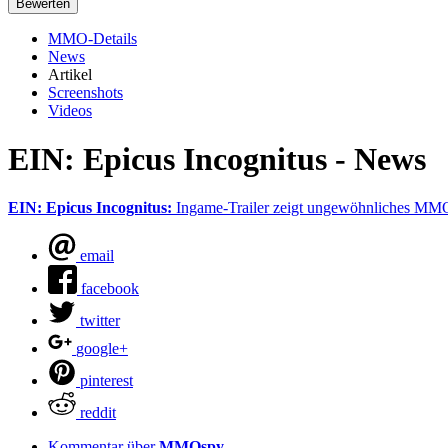
MMO-Details
News
Artikel
Screenshots
Videos
EIN: Epicus Incognitus - News
EIN: Epicus Incognitus:
Ingame-Trailer zeigt ungewöhnliches MM
email
facebook
twitter
google+
pinterest
reddit
Kommentar über
MMOspy