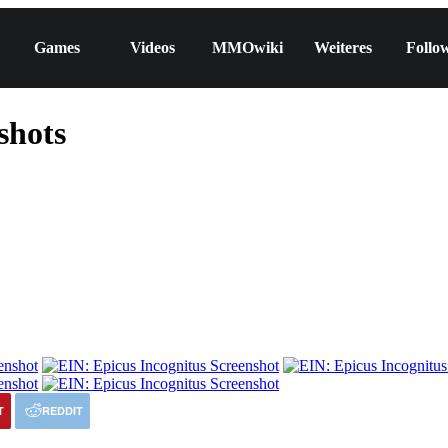
Games
Videos
MMOwiki
Weiteres
Follo
shots
T
REDDIT