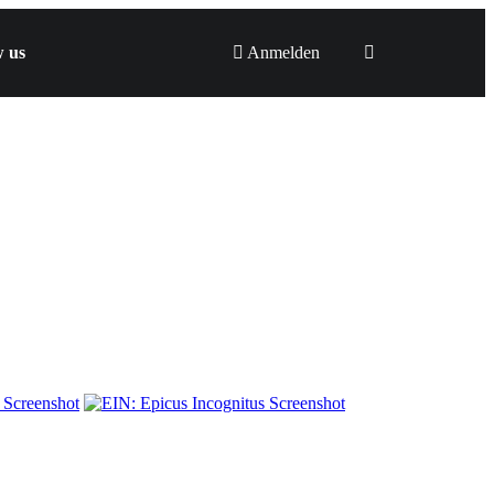
w us
Anmelden