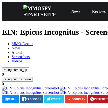
News
Reviews
EIN: Epicus Incognitus - Screen
MMO-Details
News
Artikel
Screenshots
Videos
0
0
EMAIL
FACEBOOK
TWITTER
GOOGLE+
PINTERES