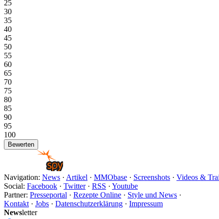
25
30
35
40
45
50
55
60
65
70
75
80
85
90
95
100
Navigation:
News
·
Artikel
·
MMObase
·
Screenshots
·
Videos & Trai
Social:
Facebook
·
Twitter
·
RSS
·
Youtube
Partner:
Presseportal
·
Rezepte Online
·
Style und News
·
Kontakt
·
Jobs
·
Datenschutzerklärung
·
Impressum
News
letter