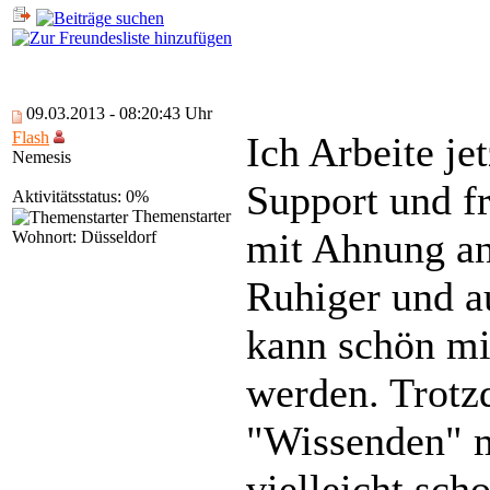
09.03.2013 - 08:20:43 Uhr
Flash
Ich Arbeite je
Nemesis
Support und 
Aktivitätsstatus: 0%
Themenstarter
mit Ahnung an
Wohnort: Düsseldorf
Ruhiger und a
kann schön mi
werden. Trot
"Wissenden" m
vielleicht scho