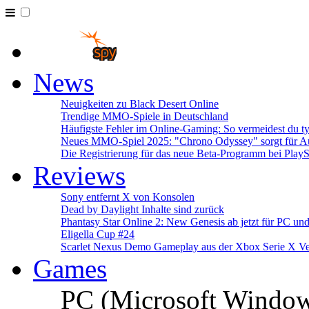
News
Neuigkeiten zu Black Desert Online
Trendige MMO-Spiele in Deutschland
Häufigste Fehler im Online-Gaming: So vermeidest du ty
Neues MMO-Spiel 2025: "Chrono Odyssey" sorgt für Au
Die Registrierung für das neue Beta-Programm bei PlayS
Reviews
Sony entfernt X von Konsolen
Dead by Daylight Inhalte sind zurück
Phantasy Star Online 2: New Genesis ab jetzt für PC un
Eligella Cup #24
Scarlet Nexus Demo Gameplay aus der Xbox Serie X Ve
Games
PC (Microsoft Windo