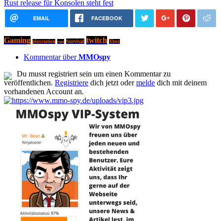
Rust release für Konsolen steht fest
EMAIL
FACEBOOK
Gaming
twitch
Survival
playstation
rust
Xbox
Kommentar über
MMOspy
Du musst registriert sein um einen Kommentar zu
veröffentlichen.
Registriere
dich jetzt oder
melde
dich mit deinem
vorhandenen Account an.