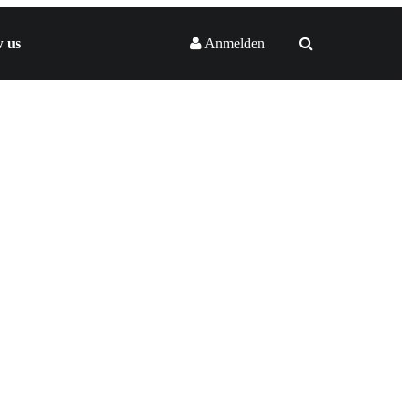
w us
Anmelden