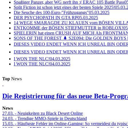
Spaßiger Panzer, aber WG nerft ihn :( ERAC 105 Battle Pass
0
Split Fiction ist schon jetzt eines der besten Spiele 2025!
05.03.
Die Seuche des 100-Euro-"Frühzugangs"
05.03.2025
DER PSYCHOPATH IN GTA RP
05.03.2025
14 WEGE SMARAGDE ZU KLAUEN vom BÖSEN VILL
ENTKOMME der BÖSEN STIEFMUTTER in ROBLOX!
05
SPIELERIN hat einen CRUSH AUF MICH Als FRONTMAN i
SONS OF THE FOREST 🌲 S2E094: Die GOLDEN BOYS 
DIESES VIDEO ENDET WENN ICH UNREAL BIN ODER
DIESES VIDEO ENDET WENN ICH UNREAL BIN ODER
I WON THE NLC!
04.03.2025
I WON THE NLC!
04.03.2025
Top
News
Die Registrierung für das neue Beta-Prog
News
27.03.
- Neuigkeiten zu Black Desert Online
24.03.
- Trendige MMO-Spiele in Deutschland
15.03.
- Häufigste Fehler im Online-Gaming: So vermeidest du typisc