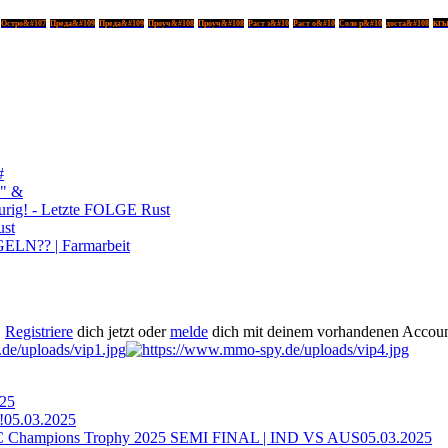
кгы
Остро&#107
Преда&#109
Преда&#109
Проуч&#108
Проуч&#108
Раст з&#10
Раст о&#10
Соло р&#10
доста&#108
#
" &
ig! - Letzte FOLGE Rust
ust
LN?? | Farmarbeit
.
Registriere
dich jetzt oder
melde
dich mit deinem vorhandenen Accoun
025
!
05.03.2025
ampions Trophy 2025 SEMI FINAL | IND VS AUS
05.03.2025