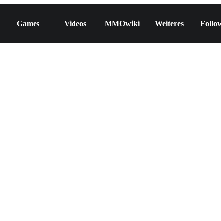
Games
Videos
MMOwiki
Weiteres
Follo