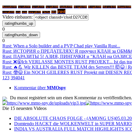
Выжив&#107
Заста&#107
Заста&#107
Застр&#108
Злобн&#109
Истор&#108
Истор&#108
Мой ос&#10
Обман&#109
rust
hfcn
соло р&#10
чези
чизи
чизи р&#10
CheZee
Video einbauen:
0
0
Rust: When a Solo builder and a PVP Chad play Vanilla Rust...
Rust: ИСТОРИЯ о ПРЕДАТЕЛЯХ! Я проучил КЛАН за ОБМ&
Rust: ПАРАЗИТЫ 5! АЗИЯ, ПИНГАЧКИ и "КЛАН на ОАЗИСЕ
Rust: ❌🤬Ich VERLASSE MONTES RUST PROJEKT... Ist das traur
Rust: 🔥💪 Wir KILLEN das BESTE TEAM des Servers!!! 🤯😆 | R
Rust: 🤓😄 Ein NOCH GEILERES RUST Projekt mit DIESEN REGE
1
2
3
39
40
41
Kommentar über
MMOspy
Du musst registriert sein um einen Kommentar zu veröffentlichen
Die 15 neuesten Videos
DIE ABSOLUTE CHAOS FOLGE - (AMONG US)
05.03.2
Domtendo HACKT die WOLKENWELT in SUPER MARIO
INDIA VS AUSTRALIA FULL MATCH HIGHLIGHTS ICC Ch