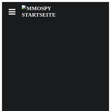
News
Reviews
Games
Videos
MMOwiki