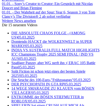
01.01.
- Sony’s Creator to Creator: Ein Gespräch mit Nicolas
Doucet und Brian Fleming
01.01.
- Der Wahrheit auf der Spur: Year 6, Season 3 von Tom
Clancy’s The Division® 2 ab sofort verfügbar
Weitere News ansehen
Die 15 neuesten Videos
DIE ABSOLUTE CHAOS FOLGE - (AMONG
US)
05.03.2025
Domtendo HACKT die WOLKENWELT in SUPER
MARIO!
05.03.2025
INDIA VS AUSTRALIA FULL MATCH HIGHLIGHTS
ICC Champions Trophy 2025 SEMI FINAL | IND VS
AUS
05.03.2025
Spaßiger Panzer, aber WG nerft ihn :( ERAC 105 Battle
Pass
05.03.2025
Split Fiction ist schon jetzt eines der besten Spiele
2025!
05.03.2025
Die Seuche des 100-Euro-"Frühzugangs"
05.03.2025
DER PSYCHOPATH IN GTA RP
05.03.2025
14 WEGE SMARAGDE ZU KLAUEN vom BÖSEN
VILLAGER!
05.03.2025
ENTKOMME der BÖSEN STIEFMUTTER in
ROBLOX!
05.03.2025
SPIELERIN hat einen CRUSH AUF MICH Als