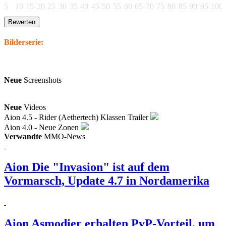
5
10
15
20
25
30
35
40
45
50
55
60
65
70
75
80
85
90
95
100
Bilderserie:
Neue
Screenshots
Neue
Videos
Aion 4.5 - Rider (Aethertech) Klassen Trailer
Aion 4.0 - Neue Zonen
Verwandte
MMO-News
Aion
Die "Invasion" ist auf dem
Vormarsch, Update 4.7 in Nordamerika
Aion
Asmodier erhalten PvP-Vorteil, um