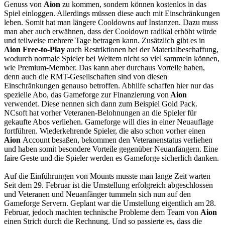
Genuss von
Aion
zu kommen, sondern können kostenlos in das
Spiel einloggen. Allerdings müssen diese auch mit Einschränkungen
leben. Somit hat man längere Cooldowns auf Instanzen. Dazu muss
man aber auch erwähnen, dass der Cooldown radikal erhöht würde
und teilweise mehrere Tage betragen kann. Zusätzlich gibt es in
Aion Free-to-Play
auch Restriktionen bei der Materialbeschaffung,
wodurch normale Spieler bei Weitem nicht so viel sammeln können,
wie Premium-Member. Das kann aber durchaus Vorteile haben,
denn auch die RMT-Gesellschaften sind von diesen
Einschränkungen genauso betroffen. Abhilfe schaffen hier nur das
spezielle Abo, das Gameforge zur Finanzierung von
Aion
verwendet. Diese nennen sich dann zum Beispiel Gold Pack.
NCsoft hat vorher Veteranen-Belohnungen an die Spieler für
gekaufte Abos verliehen. Gameforge will dies in einer Neuauflage
fortführen. Wiederkehrende Spieler, die also schon vorher einen
Aion
Account besaßen, bekommen den Veteranenstatus verliehen
und haben somit besondere Vorteile gegenüber Neuanfängern. Eine
faire Geste und die Spieler werden es Gameforge sicherlich danken.
Auf die Einführungen von Mounts musste man lange Zeit warten
Seit dem 29. Februar ist die Umstellung erfolgreich abgeschlossen
und Veteranen und Neuanfänger tummeln sich nun auf den
Gameforge Servern. Geplant war die Umstellung eigentlich am 28.
Februar, jedoch machten technische Probleme dem Team von
Aion
einen Strich durch die Rechnung. Und so passierte es, dass die