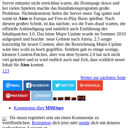
Server mitunter nicht erreichbar waren, die Homepage down und
bei vielen Spielern machte das Installationsprogramm große
Probleme. Nichtsdestotrotz liefen die Server einen Tag später und
somit ist
Aion
in Europa auf Free-to-Play Basis spielbar. Nach
diesem großen Schritt, ist das nächste, wo die Fans drauf warten, die
offizielle Ankündigung und natürlich auch Einführung des
Inhaltspatches 3.0. Das letzte Major Update wurde im Sommer 2010
aufgespielt und brachte neue Gebiete nach Atreia. 2.5 sorgte
kurzzeitig für neuen Content, aber die Bezeichnung Major-Update
wäre hier wohl zu hoch gegriffen. Seitdem gab es einige wenige,
kleinere Content-Patches, aber von dem System 2.0 hat sich nicht
viel geändert und es wird endlich auch mal Zeit, dass wirklich neuer
Inhalt für
Aion
kommt.
1
2
3
Weiter zur nächsten Seite
EMAIL
FACEBOOK
TWITTER
GOOGLE+
PINTEREST
REDDIT
PvP
F2P
3.0
Aion
PvE
Kommentar über
MMOspy
Du musst registriert sein um einen Kommentar zu
veröffentlichen.
Registriere
dich jetzt oder
melde
dich mit deinem
vorhandenen Account an.