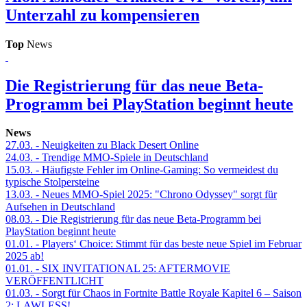
Unterzahl zu kompensieren
Top
News
Die Registrierung für das neue Beta-
Programm bei PlayStation beginnt heute
News
27.03.
- Neuigkeiten zu Black Desert Online
24.03.
- Trendige MMO-Spiele in Deutschland
15.03.
- Häufigste Fehler im Online-Gaming: So vermeidest du
typische Stolpersteine
13.03.
- Neues MMO-Spiel 2025: "Chrono Odyssey" sorgt für
Aufsehen in Deutschland
08.03.
- Die Registrierung für das neue Beta-Programm bei
PlayStation beginnt heute
01.01.
- Players‘ Choice: Stimmt für das beste neue Spiel im Februar
2025 ab!
01.01.
- SIX INVITATIONAL 25: AFTERMOVIE
VERÖFFENTLICHT
01.03.
- Sorgt für Chaos in Fortnite Battle Royale Kapitel 6 – Saison
2: LAWLESS!