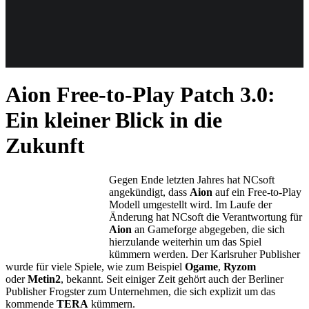
Weiteres
Aion Free-to-Play
Patch 3.0:
Follow us
Ein kleiner Blick in die
Zukunft
Gegen Ende letzten Jahres hat NCsoft
angekündigt, dass
Aion
auf ein Free-to-Play
Modell umgestellt wird. Im Laufe der
Änderung hat NCsoft die Verantwortung für
Anmelden
Aion
an Gameforge abgegeben, die sich
hierzulande weiterhin um das Spiel
kümmern werden. Der Karlsruher Publisher
wurde für viele Spiele, wie zum Beispiel
Ogame
,
Ryzom
oder
Metin2
, bekannt. Seit einiger Zeit gehört auch der Berliner
Publisher Frogster zum Unternehmen, die sich explizit um das
kommende
TERA
kümmern.