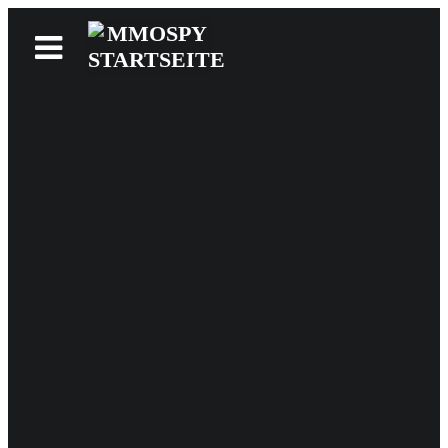
News
Reviews
Games
Videos
MMOwiki