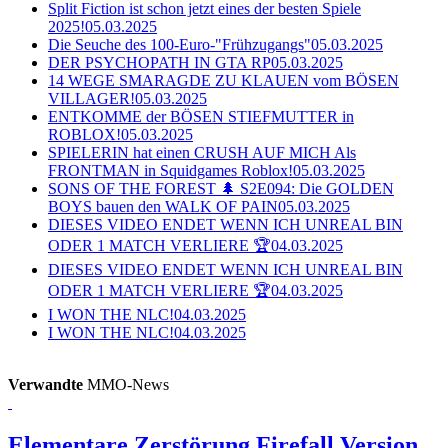
Split Fiction ist schon jetzt eines der besten Spiele
2025!
05.03.2025
Die Seuche des 100-Euro-"Frühzugangs"
05.03.2025
DER PSYCHOPATH IN GTA RP
05.03.2025
14 WEGE SMARAGDE ZU KLAUEN vom BÖSEN
VILLAGER!
05.03.2025
ENTKOMME der BÖSEN STIEFMUTTER in
ROBLOX!
05.03.2025
SPIELERIN hat einen CRUSH AUF MICH Als
FRONTMAN in Squidgames Roblox!
05.03.2025
SONS OF THE FOREST 🌲 S2E094: Die GOLDEN
BOYS bauen den WALK OF PAIN
05.03.2025
DIESES VIDEO ENDET WENN ICH UNREAL BIN
ODER 1 MATCH VERLIERE 🏆
04.03.2025
DIESES VIDEO ENDET WENN ICH UNREAL BIN
ODER 1 MATCH VERLIERE 🏆
04.03.2025
I WON THE NLC!
04.03.2025
I WON THE NLC!
04.03.2025
Verwandte
MMO-News
Elementare Zerstörung
Firefall Version