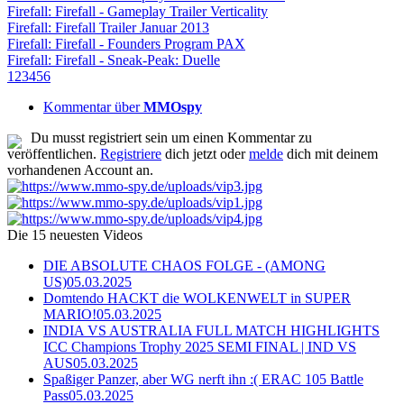
Firefall: Firefall - Gameplay Trailer Verticality
Firefall: Firefall Trailer Januar 2013
Firefall: Firefall - Founders Program PAX
Firefall: Firefall - Sneak-Peak: Duelle
1
2
3
4
5
6
Kommentar über
MMOspy
Du musst registriert sein um einen Kommentar zu
veröffentlichen.
Registriere
dich jetzt oder
melde
dich mit deinem
vorhandenen Account an.
Die 15 neuesten Videos
DIE ABSOLUTE CHAOS FOLGE - (AMONG
US)
05.03.2025
Domtendo HACKT die WOLKENWELT in SUPER
MARIO!
05.03.2025
INDIA VS AUSTRALIA FULL MATCH HIGHLIGHTS
ICC Champions Trophy 2025 SEMI FINAL | IND VS
AUS
05.03.2025
Spaßiger Panzer, aber WG nerft ihn :( ERAC 105 Battle
Pass
05.03.2025