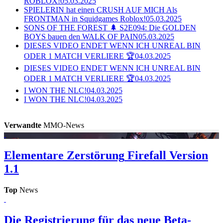
ROBLOX!
05.03.2025
SPIELERIN hat einen CRUSH AUF MICH Als
FRONTMAN in Squidgames Roblox!
05.03.2025
SONS OF THE FOREST 🌲 S2E094: Die GOLDEN
BOYS bauen den WALK OF PAIN
05.03.2025
DIESES VIDEO ENDET WENN ICH UNREAL BIN
ODER 1 MATCH VERLIERE 🏆
04.03.2025
DIESES VIDEO ENDET WENN ICH UNREAL BIN
ODER 1 MATCH VERLIERE 🏆
04.03.2025
I WON THE NLC!
04.03.2025
I WON THE NLC!
04.03.2025
Verwandte
MMO-News
Elementare Zerstörung
Firefall Version
1.1
Top
News
Die Registrierung für das neue Beta-