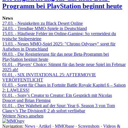
Programm bei PlayStation beginnt heute
News
27.03.
- Neuigkeiten zu Black Desert Online
24.03.
- Trendige MMO-Spiele in Deutschland
15.03.
- Häufigste Fehler im Online-Gaming: So vermeidest du
typische Stolpersteine
13.03.
- Neues MMO-Spiel 2025: "Chrono Odyssey" sorgt für
Aufsehen in Deutschland
08.03.
- Die Registrierung für das neue Beta-Programm bei
PlayStation beginnt heute
01.01.
- Players‘ Choice: Stimmt für das beste neue Spiel im Februar
2025 ab!
01.01.
- SIX INVITATIONAL 25: AFTERMOVIE
VERÖFFENTLICHT
01.03.
- Sorgt für Chaos in Fortnite Battle Royale Kapitel 6 – Saison
2: LAWLESS!
01.01.
- Sony’s Creator to Creator: Ein Gespräch mit Nicolas
Doucet und Brian Fleming
01.01.
- Der Wahrheit auf der Spur: Year 6, Season 3 von Tom
Clancy’s The Division® 2 ab sofort verfügbar
Weitere News ansehen
Navigation:
News
·
Artikel
·
MMObase
·
Screenshots
·
Videos &