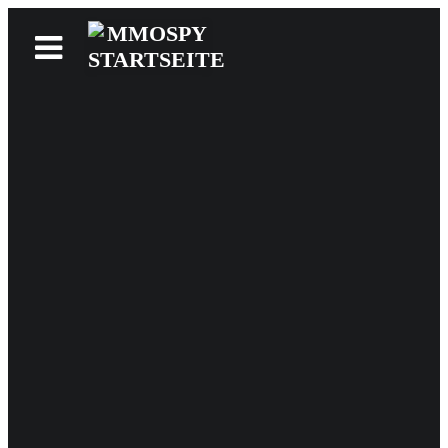
News
Reviews
Games
Videos
MMOwiki