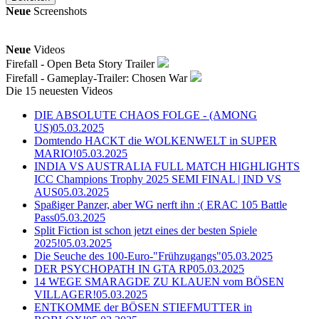
Neue
Screenshots
Neue
Videos
Firefall - Open Beta Story Trailer
Firefall - Gameplay-Trailer: Chosen War
Die 15 neuesten Videos
DIE ABSOLUTE CHAOS FOLGE - (AMONG
US)
05.03.2025
Domtendo HACKT die WOLKENWELT in SUPER
MARIO!
05.03.2025
INDIA VS AUSTRALIA FULL MATCH HIGHLIGHTS
ICC Champions Trophy 2025 SEMI FINAL | IND VS
AUS
05.03.2025
Spaßiger Panzer, aber WG nerft ihn :( ERAC 105 Battle
Pass
05.03.2025
Split Fiction ist schon jetzt eines der besten Spiele
2025!
05.03.2025
Die Seuche des 100-Euro-"Frühzugangs"
05.03.2025
DER PSYCHOPATH IN GTA RP
05.03.2025
14 WEGE SMARAGDE ZU KLAUEN vom BÖSEN
VILLAGER!
05.03.2025
ENTKOMME der BÖSEN STIEFMUTTER in