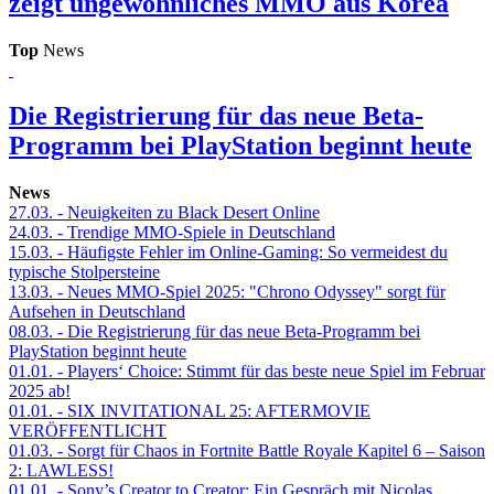
zeigt ungewöhnliches MMO aus Korea
Top
News
Die Registrierung für das neue Beta-
Programm bei PlayStation beginnt heute
News
27.03.
- Neuigkeiten zu Black Desert Online
24.03.
- Trendige MMO-Spiele in Deutschland
15.03.
- Häufigste Fehler im Online-Gaming: So vermeidest du
typische Stolpersteine
13.03.
- Neues MMO-Spiel 2025: "Chrono Odyssey" sorgt für
Aufsehen in Deutschland
08.03.
- Die Registrierung für das neue Beta-Programm bei
PlayStation beginnt heute
01.01.
- Players‘ Choice: Stimmt für das beste neue Spiel im Februar
2025 ab!
01.01.
- SIX INVITATIONAL 25: AFTERMOVIE
VERÖFFENTLICHT
01.03.
- Sorgt für Chaos in Fortnite Battle Royale Kapitel 6 – Saison
2: LAWLESS!
01.01.
- Sony’s Creator to Creator: Ein Gespräch mit Nicolas