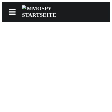
News
Reviews
Games
Videos
MMOwiki