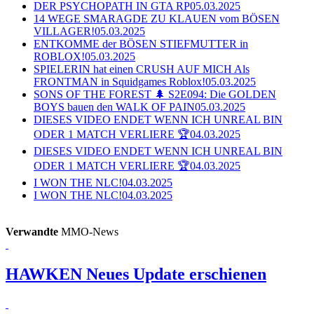
DER PSYCHOPATH IN GTA RP
05.03.2025
14 WEGE SMARAGDE ZU KLAUEN vom BÖSEN
VILLAGER!
05.03.2025
ENTKOMME der BÖSEN STIEFMUTTER in
ROBLOX!
05.03.2025
SPIELERIN hat einen CRUSH AUF MICH Als
FRONTMAN in Squidgames Roblox!
05.03.2025
SONS OF THE FOREST 🌲 S2E094: Die GOLDEN
BOYS bauen den WALK OF PAIN
05.03.2025
DIESES VIDEO ENDET WENN ICH UNREAL BIN
ODER 1 MATCH VERLIERE 🏆
04.03.2025
DIESES VIDEO ENDET WENN ICH UNREAL BIN
ODER 1 MATCH VERLIERE 🏆
04.03.2025
I WON THE NLC!
04.03.2025
I WON THE NLC!
04.03.2025
Verwandte
MMO-News
HAWKEN
Neues Update erschienen