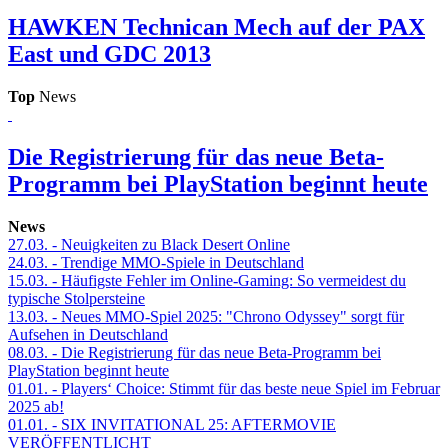
HAWKEN
Technican Mech auf der PAX
East und GDC 2013
Top
News
Die Registrierung für das neue Beta-
Programm bei PlayStation beginnt heute
News
27.03.
- Neuigkeiten zu Black Desert Online
24.03.
- Trendige MMO-Spiele in Deutschland
15.03.
- Häufigste Fehler im Online-Gaming: So vermeidest du
typische Stolpersteine
13.03.
- Neues MMO-Spiel 2025: "Chrono Odyssey" sorgt für
Aufsehen in Deutschland
08.03.
- Die Registrierung für das neue Beta-Programm bei
PlayStation beginnt heute
01.01.
- Players‘ Choice: Stimmt für das beste neue Spiel im Februar
2025 ab!
01.01.
- SIX INVITATIONAL 25: AFTERMOVIE
VERÖFFENTLICHT