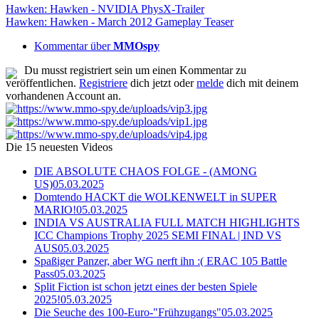
Hawken: Hawken - NVIDIA PhysX-Trailer
Hawken: Hawken - March 2012 Gameplay Teaser
Kommentar über
MMOspy
Du musst registriert sein um einen Kommentar zu
veröffentlichen.
Registriere
dich jetzt oder
melde
dich mit deinem
vorhandenen Account an.
Die 15 neuesten Videos
DIE ABSOLUTE CHAOS FOLGE - (AMONG
US)
05.03.2025
Domtendo HACKT die WOLKENWELT in SUPER
MARIO!
05.03.2025
INDIA VS AUSTRALIA FULL MATCH HIGHLIGHTS
ICC Champions Trophy 2025 SEMI FINAL | IND VS
AUS
05.03.2025
Spaßiger Panzer, aber WG nerft ihn :( ERAC 105 Battle
Pass
05.03.2025
Split Fiction ist schon jetzt eines der besten Spiele
2025!
05.03.2025
Die Seuche des 100-Euro-"Frühzugangs"
05.03.2025