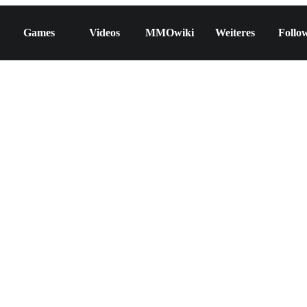
Games
Videos
MMOwiki
Weiteres
Follo