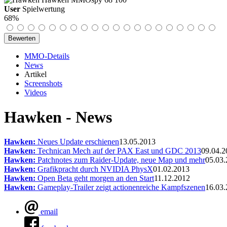
User
Spielwertung
68%
MMO-Details
News
Artikel
Screenshots
Videos
Hawken - News
Hawken:
Neues Update erschienen
13.05.2013
Hawken:
Technican Mech auf der PAX East und GDC 2013
09.04.2
Hawken:
Patchnotes zum Raider-Update, neue Map und mehr
05.03
Hawken:
Grafikpracht durch NVIDIA PhysX
01.02.2013
Hawken:
Open Beta geht morgen an den Start
11.12.2012
Hawken:
Gameplay-Trailer zeigt actionenreiche Kampfszenen
16.03
email