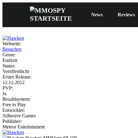
News
Reviews
Webseite:
Besuchen
Genre:
Endzeit
Status:
Veröffentlicht
Erstes Release:
12.12.2012
PVP:
Ja
Bezahlsystem:
Free to Play
Entwickler:
Adhesive Games
Publisher:
Meteor Entertainment
Hawken
MMOspy
68
100