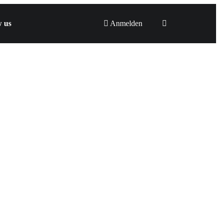
w us
Anmelden