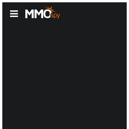
News
Reviews
Games
Videos
MMOwiki