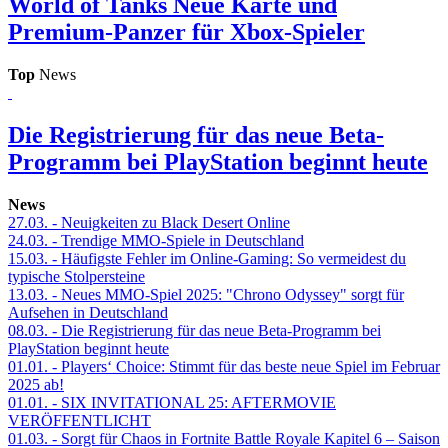
World of Tanks
Neue Karte und
Premium-Panzer für Xbox-Spieler
Top
News
Die Registrierung für das neue Beta-
Programm bei PlayStation beginnt heute
News
27.03.
- Neuigkeiten zu Black Desert Online
24.03.
- Trendige MMO-Spiele in Deutschland
15.03.
- Häufigste Fehler im Online-Gaming: So vermeidest du
typische Stolpersteine
13.03.
- Neues MMO-Spiel 2025: "Chrono Odyssey" sorgt für
Aufsehen in Deutschland
08.03.
- Die Registrierung für das neue Beta-Programm bei
PlayStation beginnt heute
01.01.
- Players‘ Choice: Stimmt für das beste neue Spiel im Februar
2025 ab!
01.01.
- SIX INVITATIONAL 25: AFTERMOVIE
VERÖFFENTLICHT
01.03.
- Sorgt für Chaos in Fortnite Battle Royale Kapitel 6 – Saison