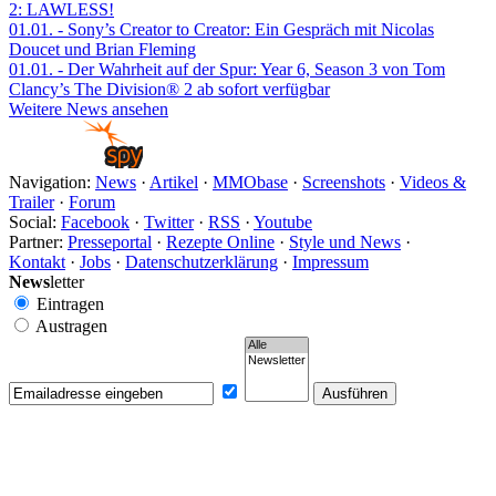
2: LAWLESS!
01.01.
- Sony’s Creator to Creator: Ein Gespräch mit Nicolas
Doucet und Brian Fleming
01.01.
- Der Wahrheit auf der Spur: Year 6, Season 3 von Tom
Clancy’s The Division® 2 ab sofort verfügbar
Weitere News ansehen
Navigation:
News
·
Artikel
·
MMObase
·
Screenshots
·
Videos &
Trailer
·
Forum
Social:
Facebook
·
Twitter
·
RSS
·
Youtube
Partner:
Presseportal
·
Rezepte Online
·
Style und News
·
Kontakt
·
Jobs
·
Datenschutzerklärung
·
Impressum
News
letter
Eintragen
Austragen