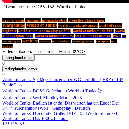
Discounter Grille: DBV-152 [World of Tanks]
mailand
mouzakrobat
hand of uncut
propellermütze träger
Wargaming
World of Tanks
world of tanks advanced
world of tanks
beginner
world of tanks gameplay pc 2021
world of tanks guide 2021
world
of tanks guide park
world of tanks pc review
world of tanks tutorial
WoT
wot
wot blitz
wot deutsch
wot
wot replays
assembly shop 2025
wot dbv 152
wot montagehalle 2025
update
Video einbauen:
0
0
World of Tanks: Spaßiger Panzer, aber WG nerft ihn :( ERAC 105
Battle Pass
World of Tanks: BOSS Gefechte in World of Tanks 👌
World of Tanks: WoT Monthly March 2025
World of Tanks: Endlich ist er da! Das warten hat ein Ende! Der
KV-4 Turchaninov [WoT - Gameplay - Deutsch]
World of Tanks: Discounter Grille: DBV-152 [World of Tanks]
World of Tanks: Das 1000€ Platoon
1
2
3
51
52
53