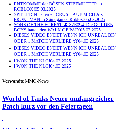
ENTKOMME der BÖSEN STIEFMUTTER in
ROBLOX!
05.03.2025
SPIELERIN hat einen CRUSH AUF MICH Als
FRONTMAN in Squidgames Roblox!
05.03.2025
SONS OF THE FOREST 🌲 S2E094: Die GOLDEN
BOYS bauen den WALK OF PAIN
05.03.2025
DIESES VIDEO ENDET WENN ICH UNREAL BIN
ODER 1 MATCH VERLIERE 🏆
04.03.2025
DIESES VIDEO ENDET WENN ICH UNREAL BIN
ODER 1 MATCH VERLIERE 🏆
04.03.2025
I WON THE NLC!
04.03.2025
I WON THE NLC!
04.03.2025
Verwandte
MMO-News
World of Tanks
Neuer umfangreicher
Patch kurz vor den Feiertagen