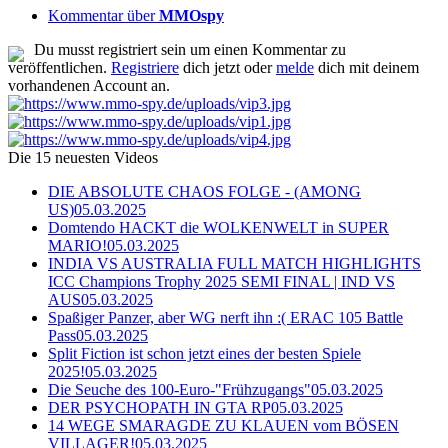
Kommentar über
MMOspy
Du musst registriert sein um einen Kommentar zu
veröffentlichen.
Registriere
dich jetzt oder
melde
dich mit deinem
vorhandenen Account an.
Die 15 neuesten Videos
DIE ABSOLUTE CHAOS FOLGE - (AMONG
US)
05.03.2025
Domtendo HACKT die WOLKENWELT in SUPER
MARIO!
05.03.2025
INDIA VS AUSTRALIA FULL MATCH HIGHLIGHTS
ICC Champions Trophy 2025 SEMI FINAL | IND VS
AUS
05.03.2025
Spaßiger Panzer, aber WG nerft ihn :( ERAC 105 Battle
Pass
05.03.2025
Split Fiction ist schon jetzt eines der besten Spiele
2025!
05.03.2025
Die Seuche des 100-Euro-"Frühzugangs"
05.03.2025
DER PSYCHOPATH IN GTA RP
05.03.2025
14 WEGE SMARAGDE ZU KLAUEN vom BÖSEN
VILLAGER!
05.03.2025