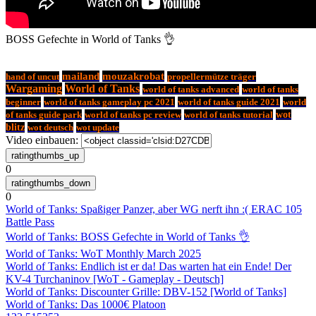
BOSS Gefechte in World of Tanks 👌
mailand
mouzakrobat
hand of uncut
propellermütze träger
Wargaming
World of Tanks
world of tanks advanced
world of tanks
beginner
world of tanks gameplay pc 2021
world of tanks guide 2021
world
of tanks guide park
world of tanks pc review
world of tanks tutorial
wot
blitz
wot deutsch
wot update
Video einbauen:
0
0
World of Tanks: Spaßiger Panzer, aber WG nerft ihn :( ERAC 105
Battle Pass
World of Tanks: BOSS Gefechte in World of Tanks 👌
World of Tanks: WoT Monthly March 2025
World of Tanks: Endlich ist er da! Das warten hat ein Ende! Der
KV-4 Turchaninov [WoT - Gameplay - Deutsch]
World of Tanks: Discounter Grille: DBV-152 [World of Tanks]
World of Tanks: Das 1000€ Platoon