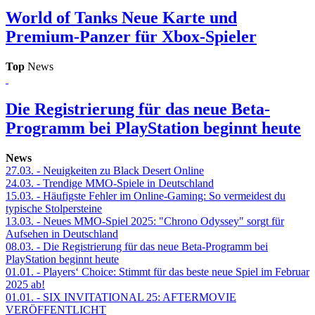
World of Tanks
Neue Karte und
Premium-Panzer für Xbox-Spieler
Top
News
Die Registrierung für das neue Beta-
Programm bei PlayStation beginnt heute
News
27.03.
- Neuigkeiten zu Black Desert Online
24.03.
- Trendige MMO-Spiele in Deutschland
15.03.
- Häufigste Fehler im Online-Gaming: So vermeidest du
typische Stolpersteine
13.03.
- Neues MMO-Spiel 2025: "Chrono Odyssey" sorgt für
Aufsehen in Deutschland
08.03.
- Die Registrierung für das neue Beta-Programm bei
PlayStation beginnt heute
01.01.
- Players‘ Choice: Stimmt für das beste neue Spiel im Februar
2025 ab!
01.01.
- SIX INVITATIONAL 25: AFTERMOVIE
VERÖFFENTLICHT