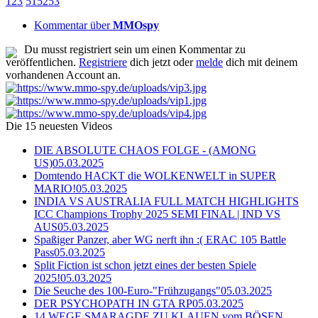
1
2
3
51
52
53
Kommentar über
MMOspy
Du musst registriert sein um einen Kommentar zu
veröffentlichen.
Registriere
dich jetzt oder
melde
dich mit deinem
vorhandenen Account an.
Die 15 neuesten Videos
DIE ABSOLUTE CHAOS FOLGE - (AMONG
US)
05.03.2025
Domtendo HACKT die WOLKENWELT in SUPER
MARIO!
05.03.2025
INDIA VS AUSTRALIA FULL MATCH HIGHLIGHTS
ICC Champions Trophy 2025 SEMI FINAL | IND VS
AUS
05.03.2025
Spaßiger Panzer, aber WG nerft ihn :( ERAC 105 Battle
Pass
05.03.2025
Split Fiction ist schon jetzt eines der besten Spiele
2025!
05.03.2025
Die Seuche des 100-Euro-"Frühzugangs"
05.03.2025
DER PSYCHOPATH IN GTA RP
05.03.2025
14 WEGE SMARAGDE ZU KLAUEN vom BÖSEN