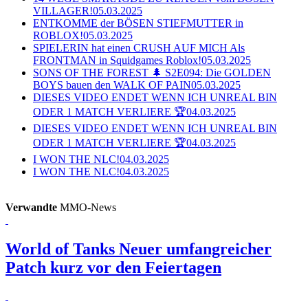
VILLAGER!
05.03.2025
ENTKOMME der BÖSEN STIEFMUTTER in
ROBLOX!
05.03.2025
SPIELERIN hat einen CRUSH AUF MICH Als
FRONTMAN in Squidgames Roblox!
05.03.2025
SONS OF THE FOREST 🌲 S2E094: Die GOLDEN
BOYS bauen den WALK OF PAIN
05.03.2025
DIESES VIDEO ENDET WENN ICH UNREAL BIN
ODER 1 MATCH VERLIERE 🏆
04.03.2025
DIESES VIDEO ENDET WENN ICH UNREAL BIN
ODER 1 MATCH VERLIERE 🏆
04.03.2025
I WON THE NLC!
04.03.2025
I WON THE NLC!
04.03.2025
Verwandte
MMO-News
World of Tanks
Neuer umfangreicher
Patch kurz vor den Feiertagen