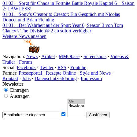
01.03.
- Sorgt für Chaos in Fortnite Battle Royale Kapitel 6 – Saison
2: LAWLESS!
01.01.
- Sony’s Creator to Creator: Ein Gespräch mit Nicolas
Doucet und Brian Fleming
01.01.
- Der Wahrheit auf der Spur: Year 6, Season 3 von Tom
Clancy’s The Division® 2 ab sofort verfügbar
Weitere News ansehen
Navigation:
News
·
Artikel
·
MMObase
·
Screenshots
·
Videos &
Trailer
·
Forum
Social:
Facebook
·
Twitter
·
RSS
·
Youtube
Partner:
Presseportal
·
Rezepte Online
·
Style und News
·
Kontakt
·
Jobs
·
Datenschutzerklärung
·
Impressum
News
letter
Eintragen
Austragen