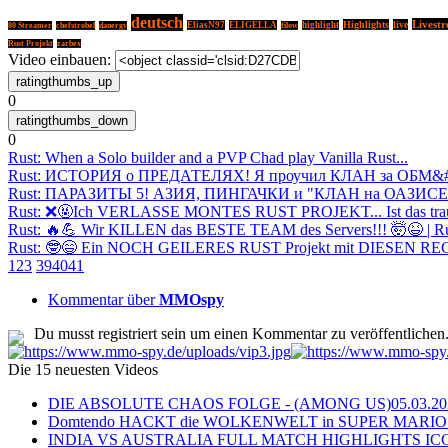
deutsch
Livest
Highlights
live
EliasN97
ELIGELLA
highlight
80 Streamer
chefstrobel
danergy
filow
Rust Projekt
zarbex
Video einbauen:
0
0
Rust: When a Solo builder and a PVP Chad play Vanilla Rust...
Rust: ИСТОРИЯ о ПРЕДАТЕЛЯХ! Я проучил КЛАН за ОБМ&
Rust: ПАРАЗИТЫ 5! АЗИЯ, ПИНГАЧКИ и "КЛАН на ОАЗИСЕ
Rust: ❌🤬Ich VERLASSE MONTES RUST PROJEKT... Ist das traur
Rust: 🔥💪 Wir KILLEN das BESTE TEAM des Servers!!! 🤯😆 | R
Rust: 🤓😄 Ein NOCH GEILERES RUST Projekt mit DIESEN REGE
1
2
3
39
40
41
Kommentar über
MMOspy
Du musst registriert sein um einen Kommentar zu veröffentlichen
Die 15 neuesten Videos
DIE ABSOLUTE CHAOS FOLGE - (AMONG US)
05.03.2
Domtendo HACKT die WOLKENWELT in SUPER MARIO
INDIA VS AUSTRALIA FULL MATCH HIGHLIGHTS ICC Ch