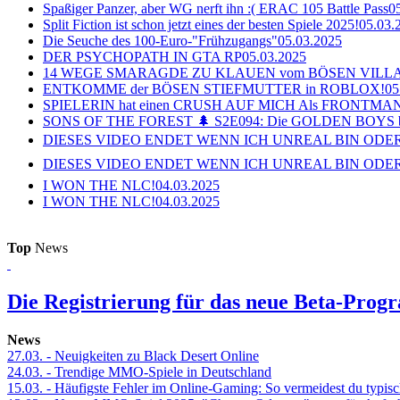
Spaßiger Panzer, aber WG nerft ihn :( ERAC 105 Battle Pass
0
Split Fiction ist schon jetzt eines der besten Spiele 2025!
05.03.
Die Seuche des 100-Euro-"Frühzugangs"
05.03.2025
DER PSYCHOPATH IN GTA RP
05.03.2025
14 WEGE SMARAGDE ZU KLAUEN vom BÖSEN VILL
ENTKOMME der BÖSEN STIEFMUTTER in ROBLOX!
05
SPIELERIN hat einen CRUSH AUF MICH Als FRONTMAN i
SONS OF THE FOREST 🌲 S2E094: Die GOLDEN BOYS 
DIESES VIDEO ENDET WENN ICH UNREAL BIN ODER
DIESES VIDEO ENDET WENN ICH UNREAL BIN ODER
I WON THE NLC!
04.03.2025
I WON THE NLC!
04.03.2025
Top
News
Die Registrierung für das neue Beta-Prog
News
27.03.
- Neuigkeiten zu Black Desert Online
24.03.
- Trendige MMO-Spiele in Deutschland
15.03.
- Häufigste Fehler im Online-Gaming: So vermeidest du typisc