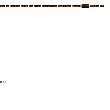
twitch
stream
Trymacs
thra
rust
Rust Rivals
Schradin
Sebo
Streamer Projekt
Survival Game
XXL Rust
XXL
t an.