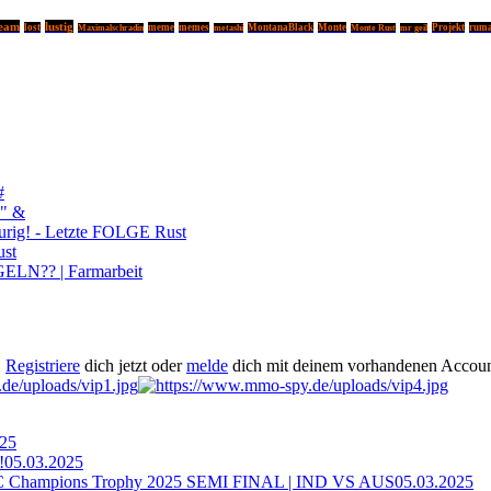
ream
lustig
lost
meme
memes
MontanaBlack
Monte
Projekt
ruma
Maximalschradin
metashi
Monte Rust
mr geil
#
" &
ig! - Letzte FOLGE Rust
ust
LN?? | Farmarbeit
.
Registriere
dich jetzt oder
melde
dich mit deinem vorhandenen Accoun
025
!
05.03.2025
ampions Trophy 2025 SEMI FINAL | IND VS AUS
05.03.2025