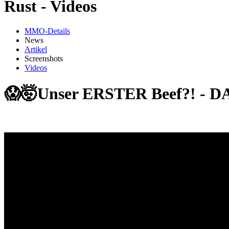
Rust - Videos
MMO-Details
News
Artikel
Screenshots
Videos
😱🤯Unser ERSTER Beef?! - DA