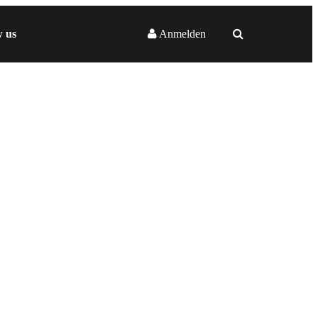
w us
Anmelden