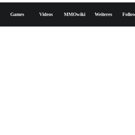
Games
Videos
MMOwiki
Weiteres
Follo