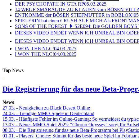
DER PSYCHOPATH IN GTA RP
05.03.2025
14 WEGE SMARAGDE ZU KLAUEN vom BÖSEN VILL
ENTKOMME der BÖSEN STIEFMUTTER in ROBLOX!
05
SPIELERIN hat einen CRUSH AUF MICH Als FRONTMAN i
SONS OF THE FOREST 🌲 S2E094: Die GOLDEN BOYS 
DIESES VIDEO ENDET WENN ICH UNREAL BIN ODER
DIESES VIDEO ENDET WENN ICH UNREAL BIN ODER
I WON THE NLC!
04.03.2025
I WON THE NLC!
04.03.2025
Top
News
Die Registrierung für das neue Beta-Prog
News
27.03.
- Neuigkeiten zu Black Desert Online
24.03.
- Trendige MMO-Spiele in Deutschland
15.03.
- Häufigste Fehler im Online-Gaming: So vermeidest du typisc
13.03.
- Neues MMO-Spiel 2025: "Chrono Odyssey" sorgt für Aufse
08.03.
- Die Registrierung für das neue Beta-Programm bei PlayStati
01.01.
- Players‘ Choice: Stimmt für das beste neue Spiel im Februar