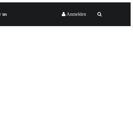
w us
Anmelden