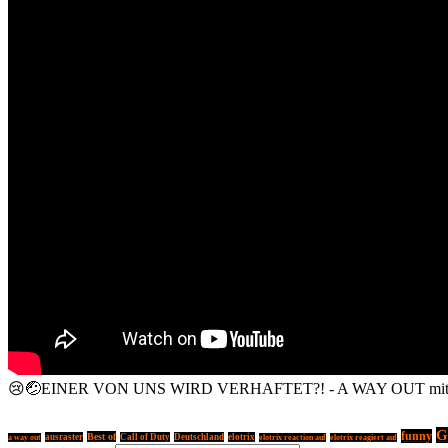
😢🤕EINER VON UNS WIRD VERHAFTET?! - A WAY OUT mit @Sp
G
funny
Best of
ausraster
Call of Duty
Deutschland
elotrix
a way out
elotrix reaction auf
elotrix reagiert auf