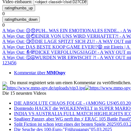
Video einbauen:
0
0
A Way Out: 😥😞PUH.. WAS EIN EMOTIONALES ENDE.. - A WAY
A Way Out: 😢🤕EINER VON UNS WIRD VERHAFTET?! - A WAY 
A Way Out: 🧐🤨DIE LAGE SPITZT SICH ZU! - A WAY OUT mit @
A Way Out: DAS BESTE KOOP GAME EVER!?😧 mit Elotrix | A W
A Way Out: 👮🫣DICKE VERFOLUNGSJAGD! - A WAY OUT mit @S
A Way Out: 🤔😦WURDEN WIR ERWISCHT ?! - A WAY OUT mit @
1
2
3
4
5
6
Kommentar über
MMOspy
Du musst registriert sein um einen Kommentar zu veröffentlichen
Die 15 neuesten Videos
DIE ABSOLUTE CHAOS FOLGE - (AMONG US)
05.03.2
Domtendo HACKT die WOLKENWELT in SUPER MARIO
INDIA VS AUSTRALIA FULL MATCH HIGHLIGHTS ICC Ch
Spaßiger Panzer, aber WG nerft ihn :( ERAC 105 Battle Pass
0
Split Fiction ist schon jetzt eines der besten Spiele 2025!
05.03.
Die Seuche des 100-Euro-"Frühzugangs"
05.03.2025