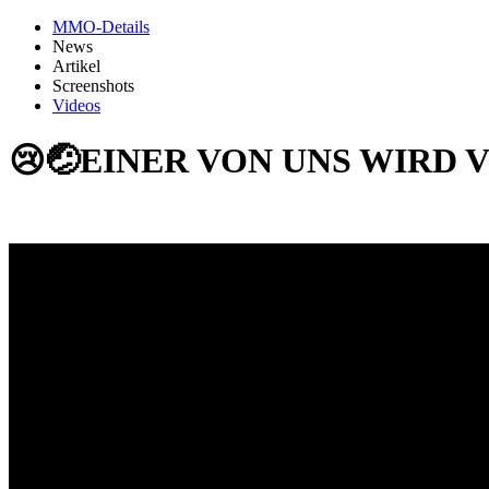
MMO-Details
News
Artikel
Screenshots
Videos
😢🤕EINER VON UNS WIRD VE