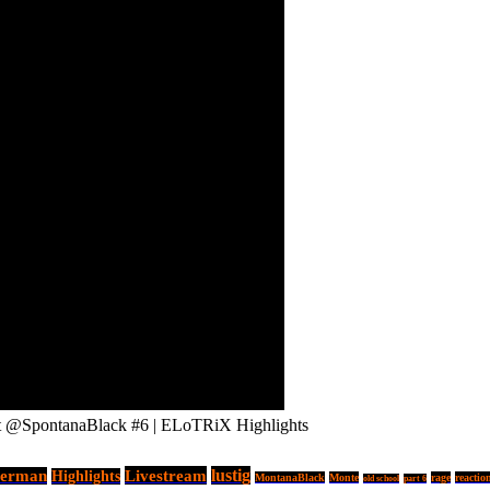
ontanaBlack #6 | ELoTRiX Highlights
Livestream
lustig
erman
Highlights
MontanaBlack
Monte
rage
reactio
old school
part 6