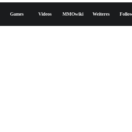
Games
Videos
MMOwiki
Weiteres
Follo