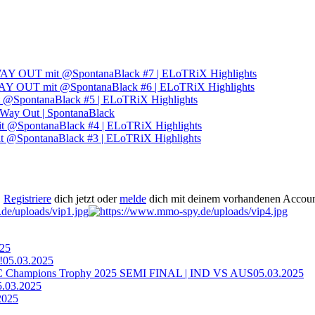
 OUT mit @SpontanaBlack #7 | ELoTRiX Highlights
OUT mit @SpontanaBlack #6 | ELoTRiX Highlights
SpontanaBlack #5 | ELoTRiX Highlights
ay Out | SpontanaBlack
pontanaBlack #4 | ELoTRiX Highlights
SpontanaBlack #3 | ELoTRiX Highlights
.
Registriere
dich jetzt oder
melde
dich mit deinem vorhandenen Accoun
025
!
05.03.2025
ampions Trophy 2025 SEMI FINAL | IND VS AUS
05.03.2025
5.03.2025
2025