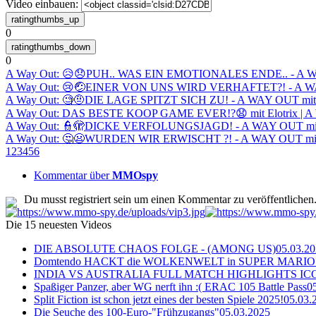
Video einbauen:
0
0
A Way Out: 😥😞PUH.. WAS EIN EMOTIONALES ENDE.. - A WAY
A Way Out: 😢🤕EINER VON UNS WIRD VERHAFTET?! - A WAY 
A Way Out: 🧐🤨DIE LAGE SPITZT SICH ZU! - A WAY OUT mit @
A Way Out: DAS BESTE KOOP GAME EVER!?😧 mit Elotrix | A W
A Way Out: 👮🫣DICKE VERFOLUNGSJAGD! - A WAY OUT mit @S
A Way Out: 🤔😦WURDEN WIR ERWISCHT ?! - A WAY OUT mit @
1
2
3
4
5
6
Kommentar über
MMOspy
Du musst registriert sein um einen Kommentar zu veröffentlichen
Die 15 neuesten Videos
DIE ABSOLUTE CHAOS FOLGE - (AMONG US)
05.03.2
Domtendo HACKT die WOLKENWELT in SUPER MARIO
INDIA VS AUSTRALIA FULL MATCH HIGHLIGHTS ICC Ch
Spaßiger Panzer, aber WG nerft ihn :( ERAC 105 Battle Pass
0
Split Fiction ist schon jetzt eines der besten Spiele 2025!
05.03.
Die Seuche des 100-Euro-"Frühzugangs"
05.03.2025