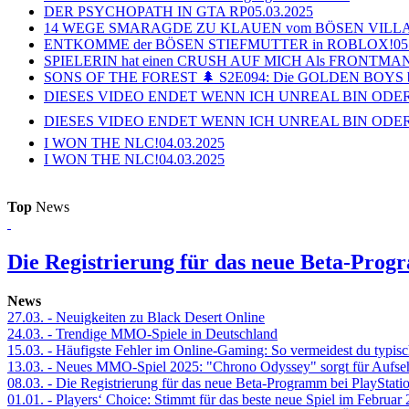
DER PSYCHOPATH IN GTA RP
05.03.2025
14 WEGE SMARAGDE ZU KLAUEN vom BÖSEN VILL
ENTKOMME der BÖSEN STIEFMUTTER in ROBLOX!
05
SPIELERIN hat einen CRUSH AUF MICH Als FRONTMAN i
SONS OF THE FOREST 🌲 S2E094: Die GOLDEN BOYS 
DIESES VIDEO ENDET WENN ICH UNREAL BIN ODER
DIESES VIDEO ENDET WENN ICH UNREAL BIN ODER
I WON THE NLC!
04.03.2025
I WON THE NLC!
04.03.2025
Top
News
Die Registrierung für das neue Beta-Prog
News
27.03.
- Neuigkeiten zu Black Desert Online
24.03.
- Trendige MMO-Spiele in Deutschland
15.03.
- Häufigste Fehler im Online-Gaming: So vermeidest du typisc
13.03.
- Neues MMO-Spiel 2025: "Chrono Odyssey" sorgt für Aufse
08.03.
- Die Registrierung für das neue Beta-Programm bei PlayStati
01.01.
- Players‘ Choice: Stimmt für das beste neue Spiel im Februar