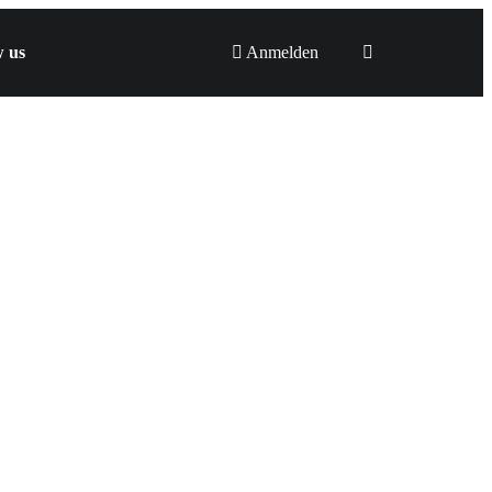
w us
Anmelden