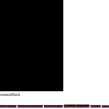
ontanaBlack
MontanaBlack Twitch
ntanaBlack GTA
montanablack mario kart
montanablack rage
monte gta
Monte R