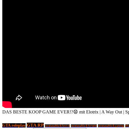
DAS BESTE KOOP GAME EVER!?😧 mit Elotrix | A Way Out | Sp
GTA RP
GTA roleplay
montanablack best of
montanablack fortnite
montanablack gaming
Mo