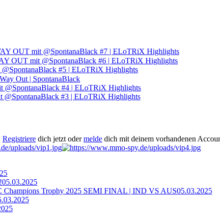
 OUT mit @SpontanaBlack #7 | ELoTRiX Highlights
OUT mit @SpontanaBlack #6 | ELoTRiX Highlights
SpontanaBlack #5 | ELoTRiX Highlights
ay Out | SpontanaBlack
pontanaBlack #4 | ELoTRiX Highlights
SpontanaBlack #3 | ELoTRiX Highlights
.
Registriere
dich jetzt oder
melde
dich mit deinem vorhandenen Accoun
025
!
05.03.2025
ampions Trophy 2025 SEMI FINAL | IND VS AUS
05.03.2025
5.03.2025
2025