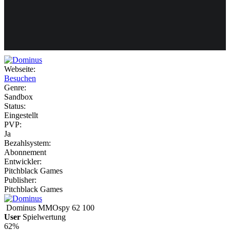
Weiteres
Webseite:
Besuchen
Follow us
Genre:
Sandbox
Status:
Eingestellt
PVP:
Ja
Bezahlsystem:
Abonnement
Entwickler:
Anmelden
Pitchblack Games
Publisher:
Pitchblack Games
Dominus
MMOspy
62
100
User
Spielwertung
62%