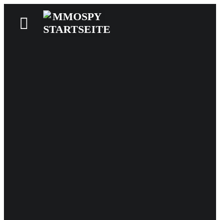
News
Reviews
Games
Videos
MMOwiki