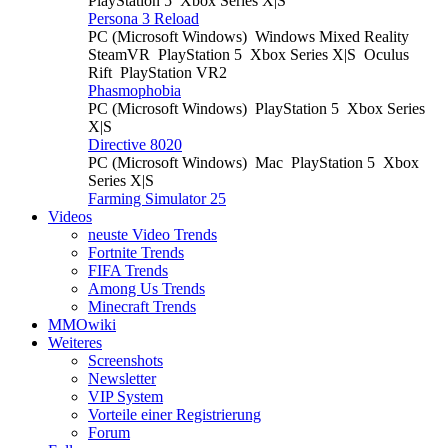
PlayStation 5
Xbox Series X|S
Persona 3 Reload
PC (Microsoft Windows)
Windows Mixed Reality
SteamVR
PlayStation 5
Xbox Series X|S
Oculus
Rift
PlayStation VR2
Phasmophobia
PC (Microsoft Windows)
PlayStation 5
Xbox Series
X|S
Directive 8020
PC (Microsoft Windows)
Mac
PlayStation 5
Xbox
Series X|S
Farming Simulator 25
Videos
neuste Video Trends
Fortnite Trends
FIFA Trends
Among Us Trends
Minecraft Trends
MMOwiki
Weiteres
Screenshots
Newsletter
VIP System
Vorteile einer Registrierung
Forum