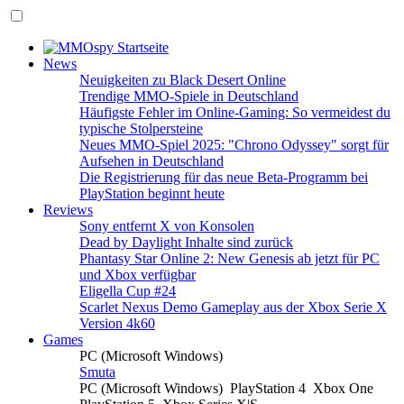
News
Neuigkeiten zu Black Desert Online
Trendige MMO-Spiele in Deutschland
Häufigste Fehler im Online-Gaming: So vermeidest du
typische Stolpersteine
Neues MMO-Spiel 2025: "Chrono Odyssey" sorgt für
Aufsehen in Deutschland
Die Registrierung für das neue Beta-Programm bei
PlayStation beginnt heute
Reviews
Sony entfernt X von Konsolen
Dead by Daylight Inhalte sind zurück
Phantasy Star Online 2: New Genesis ab jetzt für PC
und Xbox verfügbar
Eligella Cup #24
Scarlet Nexus Demo Gameplay aus der Xbox Serie X
Version 4k60
Games
PC (Microsoft Windows)
Smuta
PC (Microsoft Windows)
PlayStation 4
Xbox One