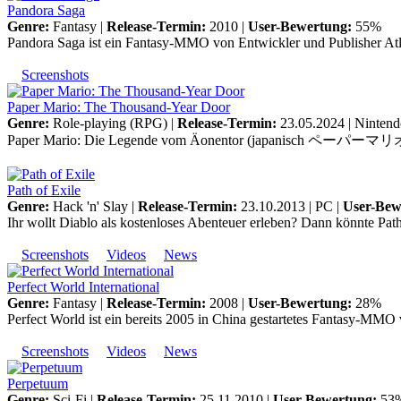
Pandora Saga
Genre:
Fantasy |
Release-Termin:
2010 |
User-Bewertung:
55%
Pandora Saga ist ein Fantasy-MMO von Entwickler und Publisher Atlus
Screenshots
Paper Mario: The Thousand-Year Door
Genre:
Role-playing (RPG) |
Release-Termin:
23.05.2024 |
Nintend
Paper Mario: Die Legende vom Äonentor (japanisch ペーパーマリオRPG, 
Path of Exile
Genre:
Hack 'n' Slay |
Release-Termin:
23.10.2013 |
PC
|
User-Bew
Ihr wollt Diablo als kostenloses Abenteuer erleben? Dann könnte Path of
Screenshots
Videos
News
Perfect World International
Genre:
Fantasy |
Release-Termin:
2008 |
User-Bewertung:
28%
Perfect World ist ein bereits 2005 in China gestartetes Fantasy-MMO 
Screenshots
Videos
News
Perpetuum
Genre:
Sci-Fi |
Release-Termin:
25.11.2010 |
User-Bewertung:
53