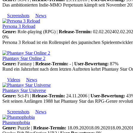
Das ambitionierten Indie-MMO Perpetuum kämpft seit November 2010
Screenshots
News
Persona 3 Reload
Genre:
Role-playing (RPG) |
Release-Termin:
02.02.202402.02.202
0%
Persona 3 Reload ist ein Rollenspiel des japanischen Spieleentwickle
Phantasy Star Online 2
Genre:
Fantasy |
Release-Termin:
- |
User-Bewertung:
87%
Rund ein Jahrzehnt nach dem letzten Auftreten kehrt Phantasy Star O
Videos
News
Phantasy Star Universe
Genre:
Sci-Fi |
Release-Termin:
24.11.2006 |
User-Bewertung:
43
Seit seinen Anfängen 1988 hat Phantasy Star das RPG-Genre revolutio
Screenshots
News
Phasmophobia
Genre:
Puzzle |
Release-Termin:
18.09.202018.09.202018.09.20201