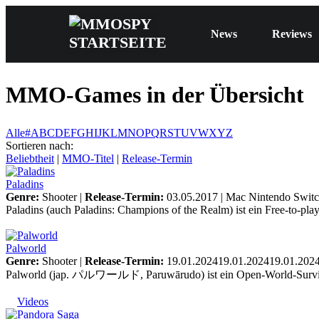
News
Reviews
MMO-Games in der Übersicht
Alle
#
A
B
C
D
E
F
G
H
I
J
K
L
M
N
O
P
Q
R
S
T
U
V
W
X
Y
Z
Sortieren nach:
Beliebtheit
|
MMO-Titel
|
Release-Termin
Paladins
Genre:
Shooter |
Release-Termin:
03.05.2017 |
Mac
Nintendo Swit
Paladins (auch Paladins: Champions of the Realm) ist ein Free-to-pla
Palworld
Genre:
Shooter |
Release-Termin:
19.01.202419.01.202419.01.2024
Palworld (jap. パルワールド, Paruwārudo) ist ein Open-World-Survival-Cr
Videos