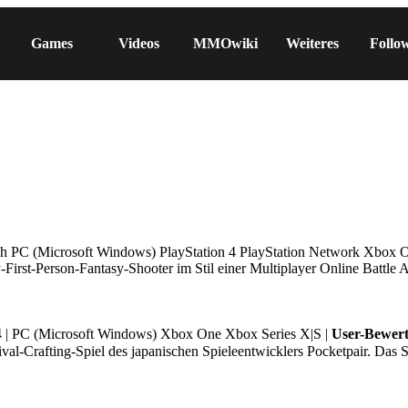
Games
Videos
MMOwiki
Weiteres
Follo
ch
PC (Microsoft Windows)
PlayStation 4
PlayStation Network
Xbox 
y-First-Person-Fantasy-Shooter im Stil einer Multiplayer Online Battl
 |
PC (Microsoft Windows)
Xbox One
Xbox Series X|S
|
User-Bewer
afting-Spiel des japanischen Spieleentwicklers Pocketpair. Das Spie