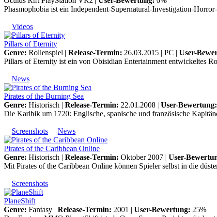
Oculus Rift
PlayStation VR2
|
User-Bewertung:
0%
Phasmophobia ist ein Independent-Supernatural-Investigation-Horror-C
Videos
Pillars of Eternity
Genre:
Rollenspiel |
Release-Termin:
26.03.2015 |
PC
|
User-Bewer
Pillars of Eternity ist ein von Obisidian Entertainment entwickeltes R
News
Pirates of the Burning Sea
Genre:
Historisch |
Release-Termin:
22.01.2008 |
User-Bewertung:
Die Karibik um 1720: Englische, spanische und französische Kapitän
Screenshots
News
Pirates of the Caribbean Online
Genre:
Historisch |
Release-Termin:
Oktober 2007 |
User-Bewertu
Mit Pirates of the Caribbean Online können Spieler selbst in die düs
Screenshots
PlaneShift
Genre:
Fantasy |
Release-Termin:
2001 |
User-Bewertung:
25%