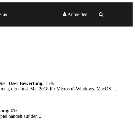
w us
Anmelden
One
|
User-Bewertung:
15%
e Arena, der am 8. Mai 2018 für Microsoft Windows, MacOS, ...
tung:
0%
l handelt auf den ...