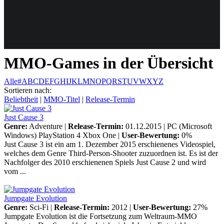
Weiteres
MMO-Games in der Übersicht
Follow us
Alle
#
A
B
C
D
E
F
G
H
I
J
K
L
M
N
O
P
Q
R
S
T
U
V
W
X
Y
Z
Sortieren nach:
Beliebtheit
|
MMO-Titel
|
Release-Termin
Just Cause 3
Genre:
Adventure |
Release-Termin:
01.12.2015 |
PC (Microsoft
Windows)
PlayStation 4
Xbox One
|
User-Bewertung:
0%
Just Cause 3 ist ein am 1. Dezember 2015 erschienenes Videospiel,
welches dem Genre Third-Person-Shooter zuzuordnen ist. Es ist der
Anmelden
Nachfolger des 2010 erschienenen Spiels Just Cause 2 und wird
vom ...
Jumpgate Evolution
Genre:
Sci-Fi |
Release-Termin:
2012 |
User-Bewertung:
27%
Jumpgate Evolution ist die Fortsetzung zum Weltraum-MMO