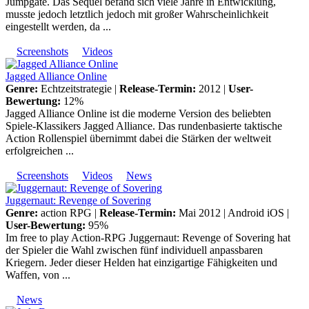
Jumpgate. Das Sequel befand sich viele Jahre in Entwicklung,
musste jedoch letztlich jedoch mit großer Wahrscheinlichkeit
eingestellt werden, da ...
Screenshots
Videos
Jagged Alliance Online
Genre:
Echtzeitstrategie |
Release-Termin:
2012 |
User-
Bewertung:
12%
Jagged Alliance Online ist die moderne Version des beliebten
Spiele-Klassikers Jagged Alliance. Das rundenbasierte taktische
Action Rollenspiel übernimmt dabei die Stärken der weltweit
erfolgreichen ...
Screenshots
Videos
News
Juggernaut: Revenge of Sovering
Genre:
action RPG |
Release-Termin:
Mai 2012 |
Android
iOS
|
User-Bewertung:
95%
Im free to play Action-RPG Juggernaut: Revenge of Sovering hat
der Spieler die Wahl zwischen fünf individuell anpassbaren
Kriegern. Jeder dieser Helden hat einzigartige Fähigkeiten und
Waffen, von ...
News