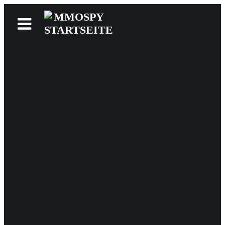
News
Reviews
Games
Videos
MMOwiki