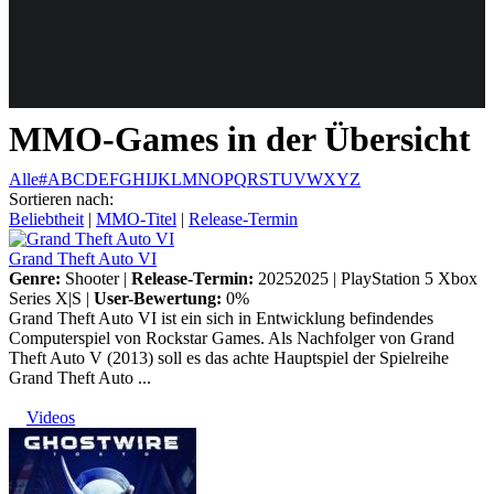
Weiteres
MMO-Games in der Übersicht
Follow us
Alle
#
A
B
C
D
E
F
G
H
I
J
K
L
M
N
O
P
Q
R
S
T
U
V
W
X
Y
Z
Sortieren nach:
Beliebtheit
|
MMO-Titel
|
Release-Termin
Grand Theft Auto VI
Genre:
Shooter |
Release-Termin:
20252025 |
PlayStation 5
Xbox
Series X|S
|
User-Bewertung:
0%
Grand Theft Auto VI ist ein sich in Entwicklung befindendes
Computerspiel von Rockstar Games. Als Nachfolger von Grand
Anmelden
Theft Auto V (2013) soll es das achte Hauptspiel der Spielreihe
Grand Theft Auto ...
Videos