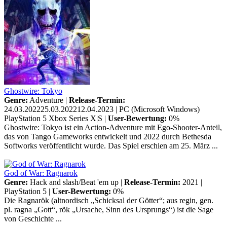
Ghostwire: Tokyo
Genre:
Adventure |
Release-Termin:
24.03.202225.03.202212.04.2023 |
PC (Microsoft Windows)
PlayStation 5
Xbox Series X|S
|
User-Bewertung:
0%
Ghostwire: Tokyo ist ein Action-Adventure mit Ego-Shooter-Anteil,
das von Tango Gameworks entwickelt und 2022 durch Bethesda
Softworks veröffentlicht wurde. Das Spiel erschien am 25. März ...
God of War: Ragnarok
Genre:
Hack and slash/Beat 'em up |
Release-Termin:
2021 |
PlayStation 5
|
User-Bewertung:
0%
Die Ragnarök (altnordisch „Schicksal der Götter“; aus regin, gen.
pl. ragna „Gott“, rök „Ursache, Sinn des Ursprungs“) ist die Sage
von Geschichte ...