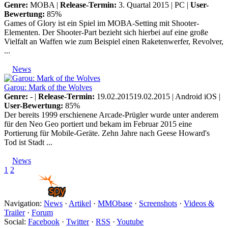
Genre:
MOBA |
Release-Termin:
3. Quartal 2015 |
PC
|
User-
Bewertung:
85%
Games of Glory ist ein Spiel im MOBA-Setting mit Shooter-
Elementen. Der Shooter-Part bezieht sich hierbei auf eine große
Vielfalt an Waffen wie zum Beispiel einen Raketenwerfer, Revolver,
...
News
Garou: Mark of the Wolves
Genre:
- |
Release-Termin:
19.02.201519.02.2015 |
Android
iOS
|
User-Bewertung:
85%
Der bereits 1999 erschienene Arcade-Prügler wurde unter anderem
für den Neo Geo portiert und bekam im Februar 2015 eine
Portierung für Mobile-Geräte. Zehn Jahre nach Geese Howard's
Tod ist Stadt ...
News
1
2
Navigation:
News
·
Artikel
·
MMObase
·
Screenshots
·
Videos &
Trailer
·
Forum
Social:
Facebook
·
Twitter
·
RSS
·
Youtube