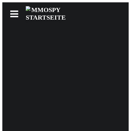
News
Reviews
Games
Videos
MMOwiki