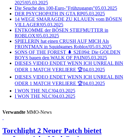
2025!
05.03.2025
Die Seuche des 100-Euro-"Frühzugangs"
05.03.2025
DER PSYCHOPATH IN GTA RP
05.03.2025
14 WEGE SMARAGDE ZU KLAUEN vom BÖSEN
VILLAGER!
05.03.2025
ENTKOMME der BÖSEN STIEFMUTTER in
ROBLOX!
05.03.2025
SPIELERIN hat einen CRUSH AUF MICH Als
FRONTMAN in Squidgames Roblox!
05.03.2025
SONS OF THE FOREST 🌲 S2E094: Die GOLDEN
BOYS bauen den WALK OF PAIN
05.03.2025
DIESES VIDEO ENDET WENN ICH UNREAL BIN
ODER 1 MATCH VERLIERE 🏆
04.03.2025
DIESES VIDEO ENDET WENN ICH UNREAL BIN
ODER 1 MATCH VERLIERE 🏆
04.03.2025
I WON THE NLC!
04.03.2025
I WON THE NLC!
04.03.2025
Verwandte
MMO-News
Torchlight 2
Neuer Patch bietet