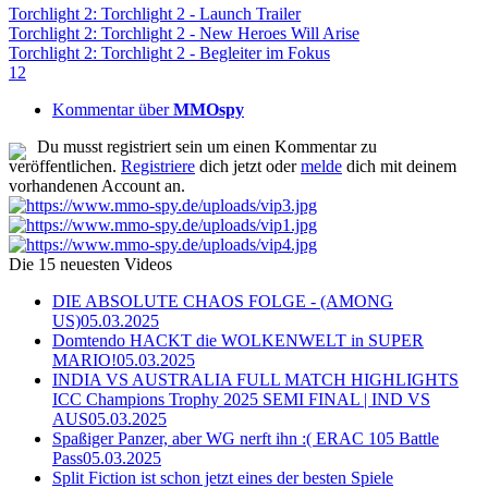
Torchlight 2: Torchlight 2 - Launch Trailer
Torchlight 2: Torchlight 2 - New Heroes Will Arise
Torchlight 2: Torchlight 2 - Begleiter im Fokus
1
2
Kommentar über
MMOspy
Du musst registriert sein um einen Kommentar zu
veröffentlichen.
Registriere
dich jetzt oder
melde
dich mit deinem
vorhandenen Account an.
Die 15 neuesten Videos
DIE ABSOLUTE CHAOS FOLGE - (AMONG
US)
05.03.2025
Domtendo HACKT die WOLKENWELT in SUPER
MARIO!
05.03.2025
INDIA VS AUSTRALIA FULL MATCH HIGHLIGHTS
ICC Champions Trophy 2025 SEMI FINAL | IND VS
AUS
05.03.2025
Spaßiger Panzer, aber WG nerft ihn :( ERAC 105 Battle
Pass
05.03.2025
Split Fiction ist schon jetzt eines der besten Spiele