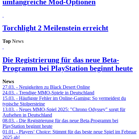
umfangreiche Mod-Optionen
Torchlight 2
Meilenstein erreicht
Top
News
Die Registrierung für das neue Beta-
Programm bei PlayStation beginnt heute
News
27.03.
- Neuigkeiten zu Black Desert Online
24.03.
- Trendige MMO-Spiele in Deutschland
15.03.
- Häufigste Fehler im Online-Gaming: So vermeidest du
typische Stolpersteine
13.03.
- Neues MMO-Spiel 2025: "Chrono Odyssey" sorgt für
Aufsehen in Deutschland
08.03.
- Die Registrierung für das neue Beta-Programm bei
PlayStation beginnt heute
01.01.
- Players‘ Choice: Stimmt für das beste neue Spiel im Februar
2025 ab!