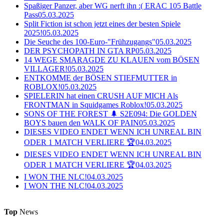
Spaßiger Panzer, aber WG nerft ihn :( ERAC 105 Battle
Pass
05.03.2025
Split Fiction ist schon jetzt eines der besten Spiele
2025!
05.03.2025
Die Seuche des 100-Euro-"Frühzugangs"
05.03.2025
DER PSYCHOPATH IN GTA RP
05.03.2025
14 WEGE SMARAGDE ZU KLAUEN vom BÖSEN
VILLAGER!
05.03.2025
ENTKOMME der BÖSEN STIEFMUTTER in
ROBLOX!
05.03.2025
SPIELERIN hat einen CRUSH AUF MICH Als
FRONTMAN in Squidgames Roblox!
05.03.2025
SONS OF THE FOREST 🌲 S2E094: Die GOLDEN
BOYS bauen den WALK OF PAIN
05.03.2025
DIESES VIDEO ENDET WENN ICH UNREAL BIN
ODER 1 MATCH VERLIERE 🏆
04.03.2025
DIESES VIDEO ENDET WENN ICH UNREAL BIN
ODER 1 MATCH VERLIERE 🏆
04.03.2025
I WON THE NLC!
04.03.2025
I WON THE NLC!
04.03.2025
Top
News