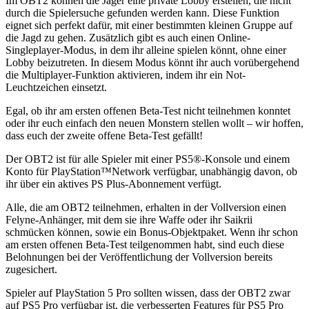
Im OBT2 können die Jäger eine private Lobby erstellen, die nicht
durch die Spielersuche gefunden werden kann. Diese Funktion
eignet sich perfekt dafür, mit einer bestimmten kleinen Gruppe auf
die Jagd zu gehen. Zusätzlich gibt es auch einen Online-
Singleplayer-Modus, in dem ihr alleine spielen könnt, ohne einer
Lobby beizutreten. In diesem Modus könnt ihr auch vorübergehend
die Multiplayer-Funktion aktivieren, indem ihr ein Not-
Leuchtzeichen einsetzt.
Egal, ob ihr am ersten offenen Beta-Test nicht teilnehmen konntet
oder ihr euch einfach den neuen Monstern stellen wollt – wir hoffen,
dass euch der zweite offene Beta-Test gefällt!
Der OBT2 ist für alle Spieler mit einer PS5®-Konsole und einem
Konto für PlayStation™Network verfügbar, unabhängig davon, ob
ihr über ein aktives PS Plus-Abonnement verfügt.
Alle, die am OBT2 teilnehmen, erhalten in der Vollversion einen
Felyne-Anhänger, mit dem sie ihre Waffe oder ihr Saikrii
schmücken können, sowie ein Bonus-Objektpaket. Wenn ihr schon
am ersten offenen Beta-Test teilgenommen habt, sind euch diese
Belohnungen bei der Veröffentlichung der Vollversion bereits
zugesichert.
Spieler auf PlayStation 5 Pro sollten wissen, dass der OBT2 zwar
auf PS5 Pro verfügbar ist, die verbesserten Features für PS5 Pro