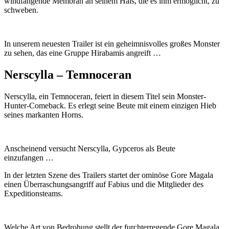
windfangende Membran an seinem Hals, die es ihm ermöglicht, zu
schweben.
In unserem neuesten Trailer ist ein geheimnisvolles großes Monster
zu sehen, das eine Gruppe Hirabamis angreift …
Nerscylla – Temnoceran
Nerscylla, ein Temnoceran, feiert in diesem Titel sein Monster-
Hunter-Comeback. Es erlegt seine Beute mit einem einzigen Hieb
seines markanten Horns.
Anscheinend versucht Nerscylla, Gypceros als Beute
einzufangen …
In der letzten Szene des Trailers startet der ominöse Gore Magala
einen Überraschungsangriff auf Fabius und die Mitglieder des
Expeditionsteams.
Welche Art von Bedrohung stellt der furchterregende Gore Magala