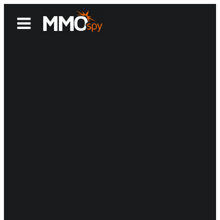
News
Reviews
Games
Videos
MMOwiki