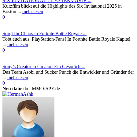
SIX INVITATIONAL 25: AFTERMOVIE ...
Kurzfilm blickt auf die Highlights des Six Invitational 2025 in
Boston ...
mehr lesen
0
Sorgt für Chaos in Fortnite Battle Royale ...
Tobt euch aus, PlayStation-Fans! In Fortnite Battle Royale Kapitel
...
mehr lesen
0
Sony’s Creator to Creator: Ein Gespräch ...
Das Team Asobi und Sucker Punch die Entwickler und Gründer der
...
mehr lesen
0
Neu dabei
bei MMO-SPY.de