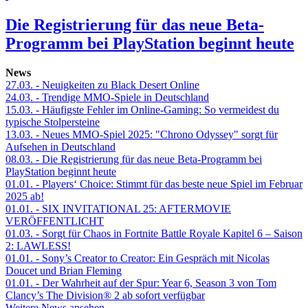
Die Registrierung für das neue Beta-
Programm bei PlayStation beginnt heute
News
27.03.
- Neuigkeiten zu Black Desert Online
24.03.
- Trendige MMO-Spiele in Deutschland
15.03.
- Häufigste Fehler im Online-Gaming: So vermeidest du
typische Stolpersteine
13.03.
- Neues MMO-Spiel 2025: "Chrono Odyssey" sorgt für
Aufsehen in Deutschland
08.03.
- Die Registrierung für das neue Beta-Programm bei
PlayStation beginnt heute
01.01.
- Players‘ Choice: Stimmt für das beste neue Spiel im Februar
2025 ab!
01.01.
- SIX INVITATIONAL 25: AFTERMOVIE
VERÖFFENTLICHT
01.03.
- Sorgt für Chaos in Fortnite Battle Royale Kapitel 6 – Saison
2: LAWLESS!
01.01.
- Sony’s Creator to Creator: Ein Gespräch mit Nicolas
Doucet und Brian Fleming
01.01.
- Der Wahrheit auf der Spur: Year 6, Season 3 von Tom
Clancy’s The Division® 2 ab sofort verfügbar
Weitere News ansehen