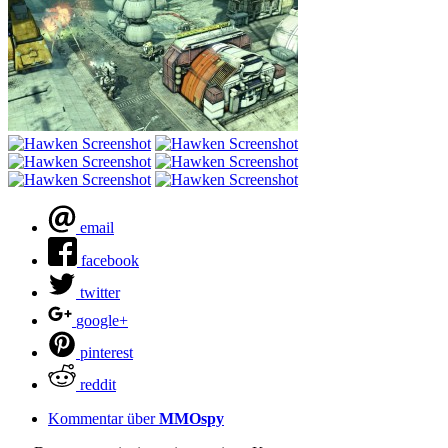
email
facebook
twitter
google+
pinterest
reddit
Kommentar über
MMOspy