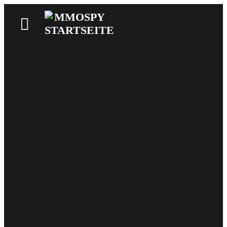
News
Reviews
Games
Videos
MMOwiki