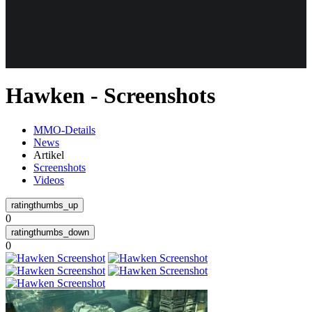
Weiteres
Hawken - Screenshots
Follow us
MMO-Details
News
Artikel
Screenshots
Videos
0
Anmelden
0