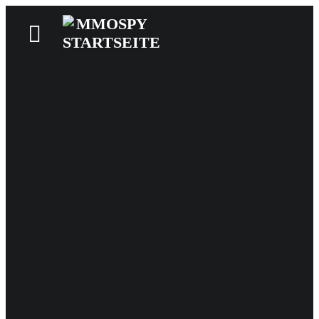
News
Reviews
Games
Videos
MMOwiki