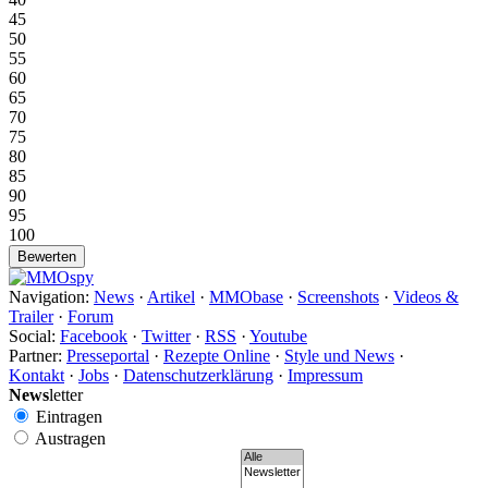
45
50
55
60
65
70
75
80
85
90
95
100
Navigation:
News
·
Artikel
·
MMObase
·
Screenshots
·
Videos &
Trailer
·
Forum
Social:
Facebook
·
Twitter
·
RSS
·
Youtube
Partner:
Presseportal
·
Rezepte Online
·
Style und News
·
Kontakt
·
Jobs
·
Datenschutzerklärung
·
Impressum
News
letter
Eintragen
Austragen