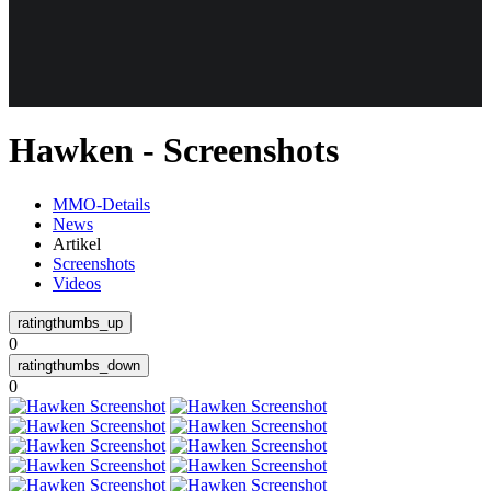
Weiteres
Hawken - Screenshots
Follow us
MMO-Details
News
Artikel
Screenshots
Videos
0
Anmelden
0