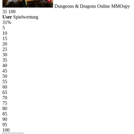
Dungeons & Dragons Online
MMOspy
31
100
User
Spielwertung
31%
5
10
15
20
25
30
35
40
45
50
55
60
65
70
75
80
85
90
95
100