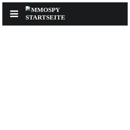
News
Reviews
Games
Videos
MMOwiki