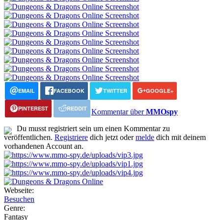
EMAIL
FACEBOOK
TWITTER
GOOGLE+
PINTEREST
REDDIT
Kommentar über
MMOspy
Du musst registriert sein um einen Kommentar zu
veröffentlichen.
Registriere
dich jetzt oder
melde
dich mit deinem
vorhandenen Account an.
Webseite:
Besuchen
Genre:
Fantasy