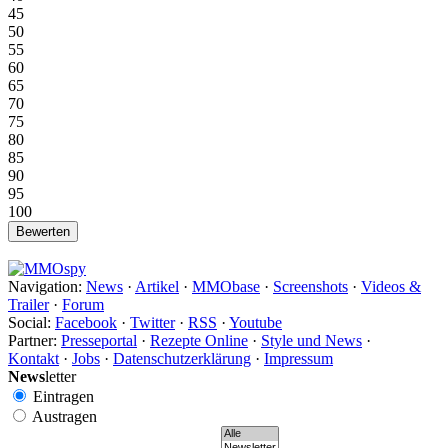
45
50
55
60
65
70
75
80
85
90
95
100
Navigation:
News
·
Artikel
·
MMObase
·
Screenshots
·
Videos &
Trailer
·
Forum
Social:
Facebook
·
Twitter
·
RSS
·
Youtube
Partner:
Presseportal
·
Rezepte Online
·
Style und News
·
Kontakt
·
Jobs
·
Datenschutzerklärung
·
Impressum
News
letter
Eintragen
Austragen