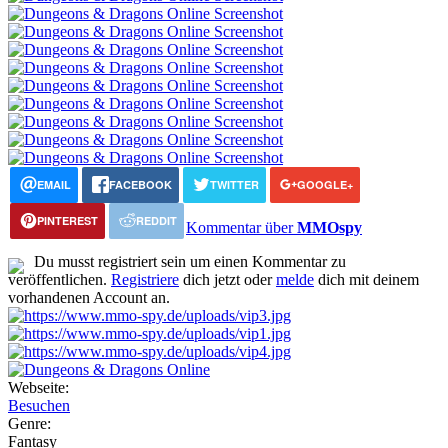
EMAIL
FACEBOOK
TWITTER
GOOGLE+
PINTEREST
REDDIT
Kommentar über
MMOspy
Du musst registriert sein um einen Kommentar zu
veröffentlichen.
Registriere
dich jetzt oder
melde
dich mit deinem
vorhandenen Account an.
Webseite:
Besuchen
Genre:
Fantasy