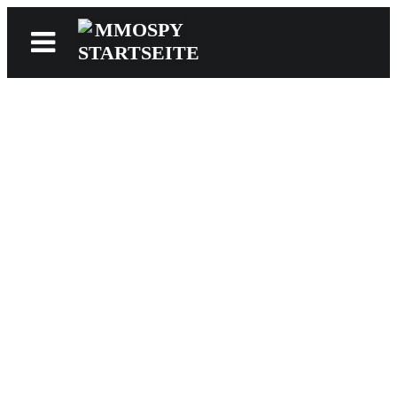
News
Reviews
Games
Videos
MMOwiki