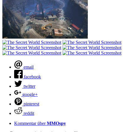
email
facebook
twitter
google+
pinterest
reddit
Kommentar über
MMOspy