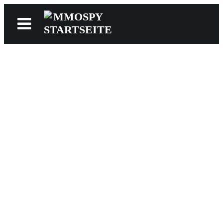
News
Reviews
Games
Videos
MMOwiki