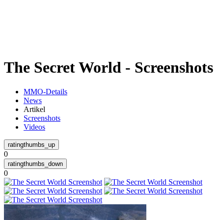
Weiteres
The Secret World - Screenshots
Follow us
MMO-Details
News
Artikel
Screenshots
Videos
0
Anmelden
0