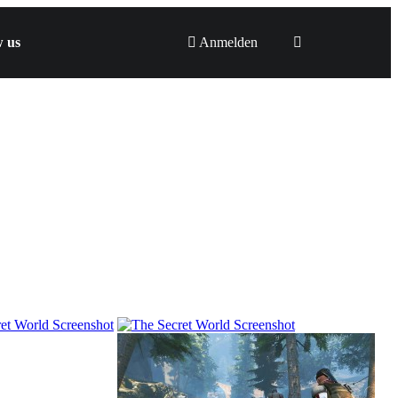
w us
Anmelden