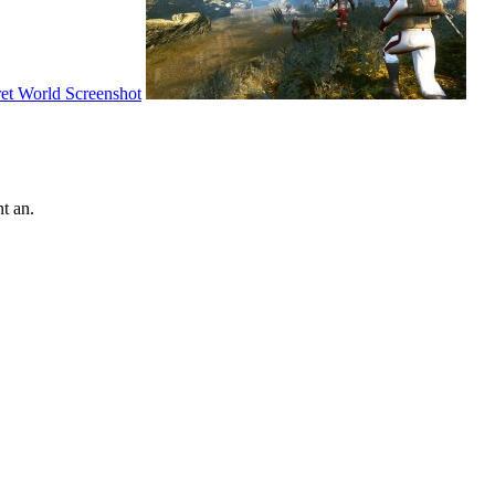
t an.