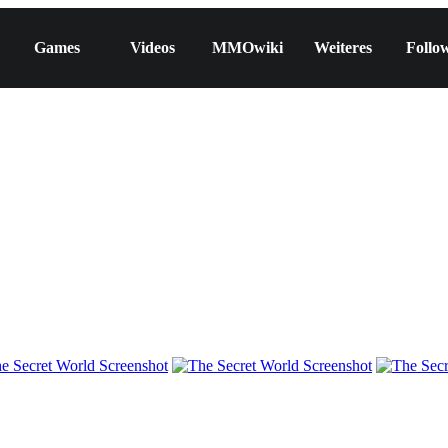
Games
Videos
MMOwiki
Weiteres
Follo