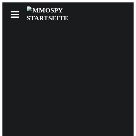
News
Reviews
Games
Videos
MMOwiki