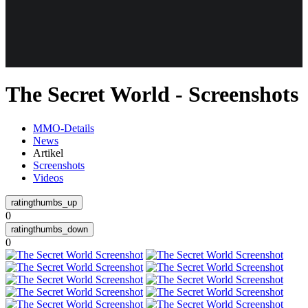
Weiteres
The Secret World - Screenshots
Follow us
MMO-Details
News
Artikel
Screenshots
Videos
0
Anmelden
0