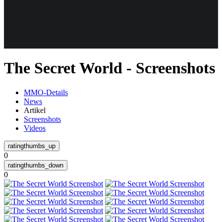
Weiteres
The Secret World - Screenshots
Follow us
MMO-Details
News
Artikel
Screenshots
Videos
0
Anmelden
0