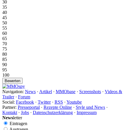
30
35
40
45
50
55
60
65
70
75
80
85
90
95
100
Navigation:
News
·
Artikel
·
MMObase
·
Screenshots
·
Videos &
Trailer
·
Forum
Social:
Facebook
·
Twitter
·
RSS
·
Youtube
Partner:
Presseportal
·
Rezepte Online
·
Style und News
·
Kontakt
·
Jobs
·
Datenschutzerklärung
·
Impressum
News
letter
Eintragen
Austragen