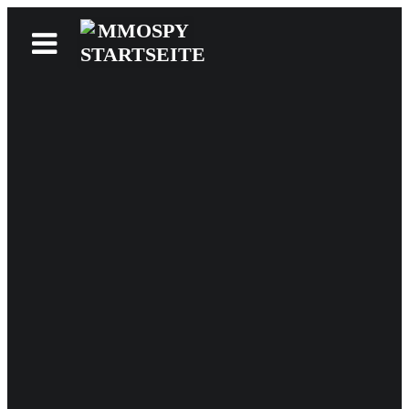
News
Reviews
Games
Videos
MMOwiki