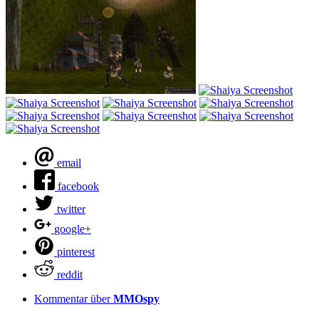
email
facebook
twitter
google+
pinterest
reddit
Kommentar über
MMOspy