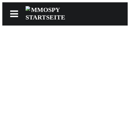
News
Reviews
Games
Videos
MMOwiki