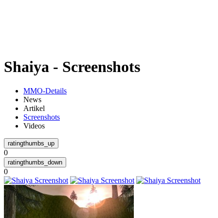
Weiteres
Shaiya - Screenshots
Follow us
MMO-Details
News
Artikel
Screenshots
Videos
0
Anmelden
0